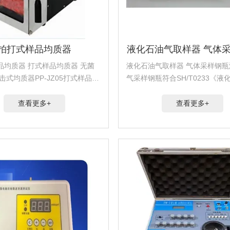
拍打式样品均质器
液化石油气取样器 气体
品均质器 打式样品均质器 无菌
液化石油气取样器 气体采样钢
击式均质器PP-JZ05打式样品均
气采样钢瓶符合SH/T0233《液
泛用于动物组织、生物样品、食
采样法》及SY/ZJ1045标准。
、化妆品，如：肉、鱼、蔬菜、
取样器适用于乙烯、丙烯、丁二
查看更多+
查看更多+
干、烟草……稀释和混合等等的
石油气、天然气及相同操作条件
..
气体...