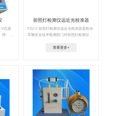
仪
前照灯检测仪远近光校准器
-V仪器
FDJ-2 前照灯检测仪远近光校准器是机动
、钾、有
车辆安全技术检测部门对前照灯检测仪进
碱度、盐
行标定和校准的计量器具之一。
壤的地
查看更多+
在线连续