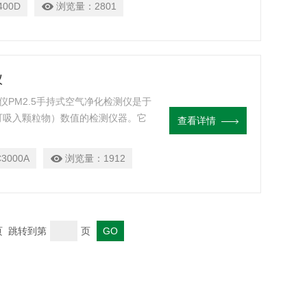
400D
浏览量：
2801
仪
定仪PM2.5手持式空气净化检测仪是于
（可吸入颗粒物）数值的检测仪器。它
查看详情
上开发出的集空气动力学，数字信号
3000A
浏览量：
1912
末页 跳转到第
页