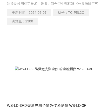
制造及检测标定技术、设备。符合卫生部标准《公共场所空气
中可吸入颗粒物（PM10）测定方法---光散射法》（99年*通过
更新时间：
2024-09-07
型号：
TC-P5L2C
标委会审定）;符合劳动行业标准《空气中粉尘浓度的光散射测
定法》LD98-1996;符合铁路行业标准《铁路作业现场粉尘测定
浏览量：
2300
相对质量浓度与质量浓度转换方法》TB/T2323-92
WS-LD-3F防爆激光测尘仪 粉尘检测仪 WS-LD-3F