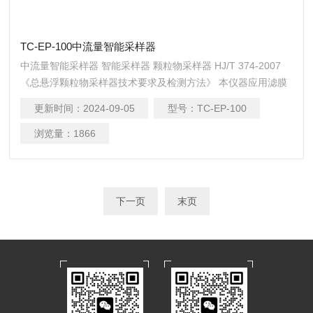
TC-EP-100中流量智能采样器
中流量智能采样器 智能采样器 颗粒物采样器 HJ/T 374-2007
《总悬浮颗粒物采样器技术要求及检测方法》 本仪器应用滤膜
称重法捕集环境大气中的总悬浮微粒（TSP）和可吸入微粒
更新时间：
2024-09-05
型号：
TC-EP-100
（PM10）。可供环保、卫生、劳动、安监、军事、科研、教育
等部门用于气溶胶常规监测。
浏览量：
1866
下一页
末页