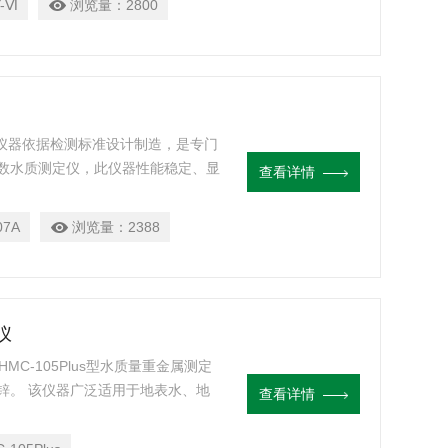
-Ⅵ
浏览量：
2800
 该仪器依据检测标准设计制造，是专门
数水质测定仪，此仪器性能稳定、显
查看详情
测定COD、氨氮、总磷、余氯、亚
氮、亚硝酸盐、亚硝酸盐氮、色度、
07A
浏览量：
2388
仪
HMC-105Plus型水质量重金属测定
锌。 该仪器广泛适用于地表水、地
查看详情