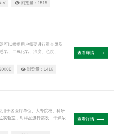
-V
浏览量：
1515
该仪器可以根据用户需要进行重金属及
、总氯、二氧化氯、浊度、色度、
查看详情
、亚硝酸盐、硝酸盐、硬度等）等参
地表水、地面水的测定。
2000E
浏览量：
1416
泛应用于各医疗单位、大专院校、科研
位实验室，对样品进行蒸发、干燥浓
查看详情