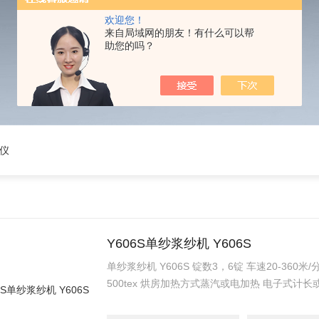
欢迎您！
来自局域网的朋友！有什么可以帮
助您的吗？
仪
Y606S单纱浆纱机 Y606S
单纱浆纱机 Y606S 锭数3，6锭 车速20-360
500tex 烘房加热方式蒸汽或电加热 电子式计
电机功率2