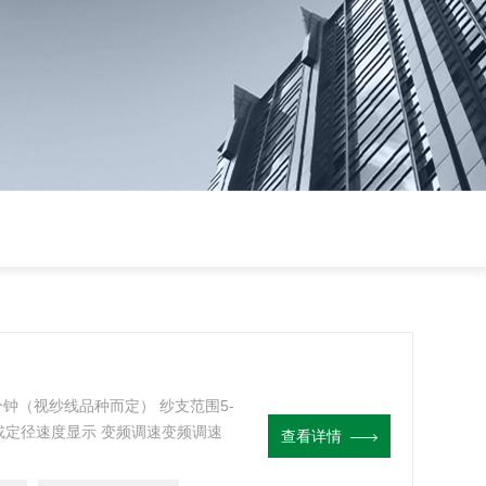
米/分钟（视纱线品种而定） 纱支范围5-
长或定径速度显示 变频调速变频调速
查看详情