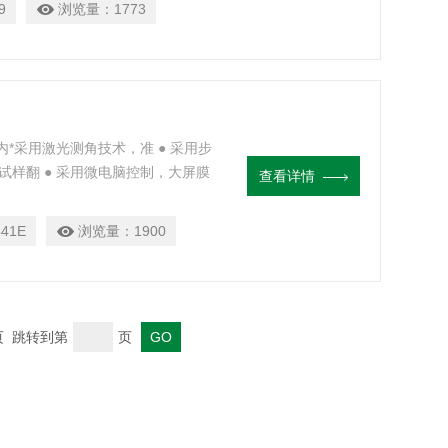
9
浏览量：
1773
内*采用激光测角技术，准 ● 采用步
试样翻 ● 采用微电脑控制，大屏膜
查看详情
器设计紧凑合理、性能*、 ● 测试报告
41E
浏览量：
1900
末页 跳转到第
页