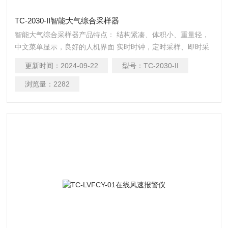
TC-2030-II智能大气综合采样器
智能大气综合采样器产品特点： 结构紧凑、体积小、重量轻，
中文菜单显示，良好的人机界面 实时时钟，定时采样、即时采
样、等间隔多次采样任选 采样过程中停电，来电自动恢复采
更新时间：
2024-09-22
型号：
TC-2030-II
样，无刷电机，平均*时间大于2000小时 采样流量自动控制，
自动计算采样体积，低温自动开启加热装置 故障自动保护，数
浏览量：
2282
据自动记忆，参数软件标定功能