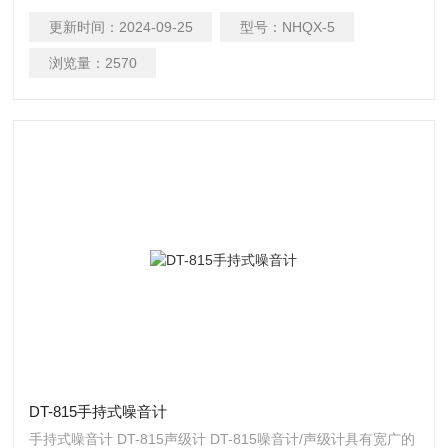
和雨量等六种主要气象要素。其中温度、湿度、气压测量，都
更新时间：
2024-09-25
型号：
NHQX-5
使用标准的工业探头，置于辐射防护罩内。
浏览量：
2570
DT-815手持式噪音计
手持式噪音计 DT-815声级计 DT-815噪音计/声级计具有宽广的