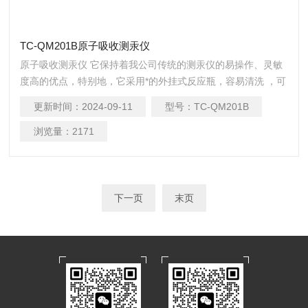
TC-QM201B原子吸收测汞仪
原子吸收测汞仪 它保持着我公司传统的测汞仪的易操作、灵敏
度高的优点，特别地，它采用*的外挂式反应瓶，容易清洗 ，可
靠性高。这是该仪器的突出优点。由于采用双光束光路，使光
更新时间：
2024-09-11
型号：
TC-QM201B
源变化互相抵消，增加了长期稳定性。利用单片机控制电磁阀
自动切换，测量状态时为闭环气路，清洗状态时为开环气路。
浏览量：
2171
这样使测量时数据稳定，
下一页
末页