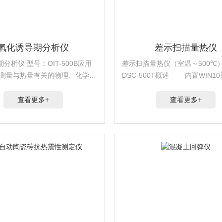
氧化诱导期分析仪
差示扫描量热仪
分析仪 型号：OIT-500B应用
差示扫描量热仪（室温～500℃）
量与热量有关的物理、化学变
DSC-500T概述 内置WIN10
璃化转变温度、熔点。熔融温
工业平板电脑，无需再连接电脑
与结晶热、相转变反应热，产品
成差热测试操作，生成测试报告
查看更多+
查看更多+
性、固化/ 交联、反应动力学、
USB口连接打印机。