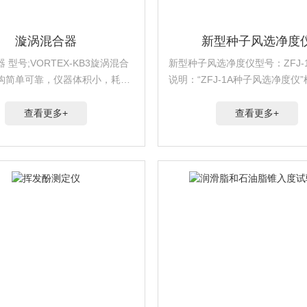
漩涡混合器
新型种子风选净度
 型号;VORTEX-KB3旋涡混合
新型种子风选净度仪型号：ZFJ-1
构简单可靠，仪器体积小，耗电
说明：“ZFJ-1A种子风选净度仪
低等特点，广泛应用于生物化
GB/T3543.1--7-1995《农作
工程，医学等实验需要。
程》要求生产，是一种用于种子
查看更多+
查看更多+
测的前处理设备，可将谷物、蔬..