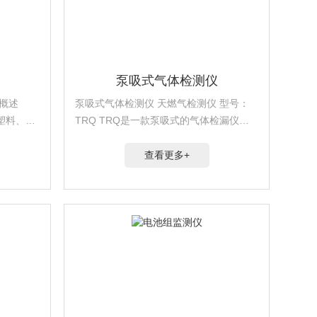
泵吸式气体检测仪
01概述
泵吸式气体检测仪 天燃气检测仪 型号：
塑料、电
TRQ TRQ是一款泵吸式的气体检漏仪
中炭黑含
表。采用半导体或有毒气体的检测原理，
更适合寻找，检测泄漏气体的位置。体积
查看更多+
小巧，操作简便，携带方便，也可附带柔
性探头，手感...