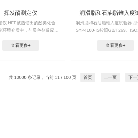
挥发酚测定仪
润滑脂和石油脂锥入度
定仪 HFF被蒸馏出的酚类化合
润滑脂和石油脂锥入度试验器 型
定环境介质中，与显色剂反应，
SYP4100-IS按照GB/T269、IS
染料，再以分光光度法测定其吸
ASTMD217、IP50等标准配置
微电脑系统处理计算后直接显示
油脂的锥入件
查看更多+
查看更多+
量（以苯酚mg/L计）。
共 10000 条记录，当前 11 / 100 页
首页
上一页
下一