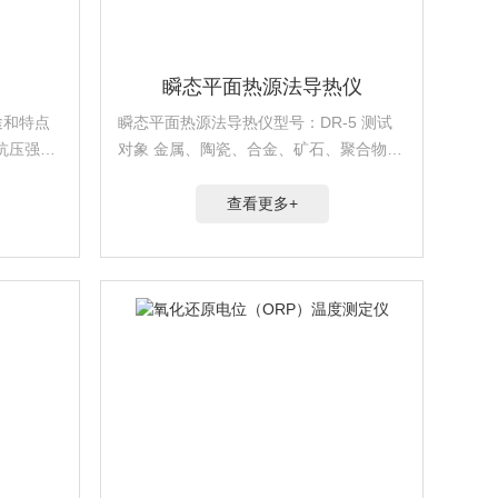
瞬态平面热源法导热仪
途和特点
瞬态平面热源法导热仪型号：DR-5 测试
抗压强度
对象 金属、陶瓷、合金、矿石、聚合物、
面硬度推定
复合材料、纸、织物、泡沫塑料（表面平
整的隔热材料、板材）、矿物棉、水泥墙
查看更多+
体、玻璃增强复合板CRC、水泥聚苯板、
夹心混凝土、...