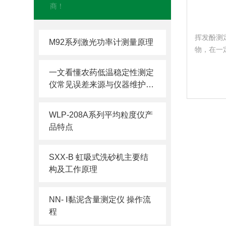
商！
挥发酚测
M92系列激光功率计测量原理
物，在一
生成有色
一文看懂农药低温稳定性测定
光度，经
仪常见误差来源与仪器维护方
挥发酚含
法
WLP-208A系列平均粒度仪产
品特点
SXX-B 虹吸式洗砂机主要结
构及工作原理
NN- Ⅰ黏泥含量测定仪 操作流
程