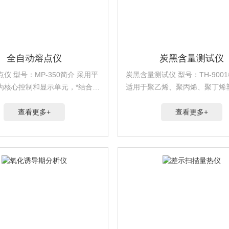
全自动熔点仪
炭黑含量测试仪
 型号：MP-350简介 采用平
炭黑含量测试仪 型号：TH-90
为核心控制和显示单元，*结合控
适用于聚乙烯、聚丙烯、聚丁烯
视频摄像技术，不但为用户提供
缆和光缆绝缘和护套材料、橡胶
定、可靠的测试结果，还为用户
量的测定。
查看更多+
查看更多+
的测试感受。