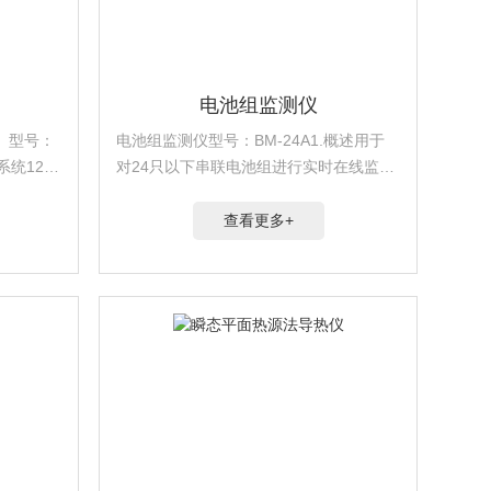
电池组监测仪
 型号：
电池组监测仪型号：BM-24A1.概述用于
系统12寸
对24只以下串联电池组进行实时在线监
，直接完
测，具有目前市场上同类产品中良好的功
，通过
能和性价比。
查看更多+