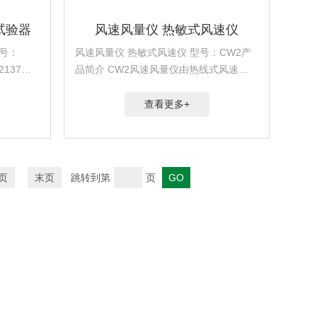
试验器
风速风量仪 热敏式风速仪
号：
风速风量仪 热敏式风速仪 型号：CW2产
O2137、
品简介 CW2风速风量仪由热线式风速传
润滑脂和石
感器及智能数据采集仪构成，可设置风口
面积自动计算风量，是用于测量并记录风
查看更多+
速与风量的气象仪器
页
末页
跳转到第
页