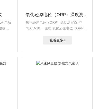
仪
氧化还原电位（ORP）温度测定仪
A 产品
氧化还原电位（ORP）温度测定仪 型
”根据
号:CD-18一 原理 氧化还原电位（ORP或
物种子检验规
Eh）作为介质（包括土壤、天然水、培养
试验和检
基等）环境条件的一个综合性指标，已沿
查看更多+
.
用很久，它表征介质氧化性或还原性的相
对程...