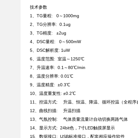
技术参数
1、TG量程: 0～1000mg
2、TG分辨率: 0.1ug
3、TG精度: ±2ug
4、DSC量程: 0～500mW
5、DSC解析度: 1uW
6、温度范围: 室温～1250℃
7、升温速率: 0.1～80℃/min
8、温度分辨率: 0.01℃
9、温度精度: ±0.3℃
10、温度重复性: ±0.2℃
11、控温方式: 升温、恒温、降温、循环控温（全程
12、曲线扫描: 升温扫描
13、气氛控制: 气体质量流量计自动切换两路气体
14、显示方式: 24bit色，7寸LED触摸屏显示
15、数据接口: USB标准接口，配套相应操作软件