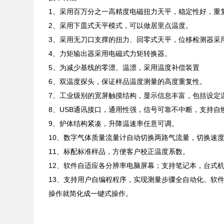
1、采用百万分之一高精度电磁扭力天平，稳定性好，重
2、采用下皿式天平模式，可以做居里点温度。
3、采用无刀口支撑的扭力、回零式天平，位移检测器采
4、力矩输出器采用电磁式力矩转换器。
5、为减少基线的零漂、温漂，采用温度补偿装置
6、双温度探头，保证样品温度测量的高度重复性。
7、工业级别的宽屏触摸结构，显示信息丰富，包括设定
8、USB通讯接口，通用性强，信号可靠不中断，支持
9、炉体结构紧凑，升降温速率任意可调。
10、数字气体质量流量计自动切换两路气流量，切换速
11、标配标准样品，方便客户校正温度系数。
12、软件自适应各分辨率电脑屏幕；支持笔记本，台式机，支持
13、支持用户自编程程序，实现测量步骤全自动化。软
操作就简化成一键式操作。