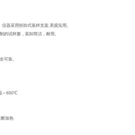
。仪器采用拆卸式装样支架,美观实用。
特制的试样篓，装卸简洁，耐用。
安全可靠。
～650℃
关断加热