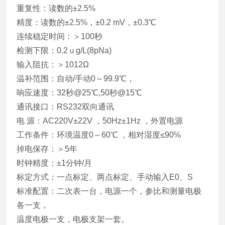
重复性：读数的±2.5%
精度：读数的±2.5%，±0.2 mV，±0.3℃
连续稳定时间：＞100秒
检测下限：0.2ｕg/L(8pNa)
输入阻抗：＞1012Ω
温补范围：自动/手动0～99.9℃，
响应速度：32秒@25℃,50秒@15℃
通讯接口：RS232双向通讯
电 源：AC220V±22V ，50Hz±1Hz ，外置电源
工作条件：环境温度0～60℃ ，相对湿度≤90℅
掉电保存：＞5年
时钟精度：±1分钟/月
标定方式：一点标定、两点标定、手动输入E0、S
标准配置：二次表一台，电源一个，参比和测量电极
各一支，
温度电极一支，电极支架一套。