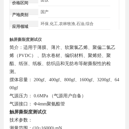
价格区间
国产
产地类别
环保,化工,农林牧渔,石油,综合
应用领域
触屏撕裂度测试仪
简介：适用于薄膜、薄片、软聚氯乙烯、聚偏二氯乙
烯（PVDC） 、防水卷材、编织材料、聚烯烃、聚
酯、纸张、纸板、纺织品和无纺布等耐撕裂性的检
测。
摆体容量： 200gf、400gf、800gf、1600gf、3200gf、64
00gf
气源压力： 0.6MPa （气源用户自备）
气源接口： Ф4mm聚氨酯管
触屏撕裂度测试仪
技术参数：
测量范围：(10~16000) mN