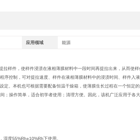
应用领域
能源
渍提拉样件，使样件浸渍在液相薄膜材料中一段时间再提拉出来，从而使样
LC程序控制，可对提拉速度、样件在液相薄膜材料中的浸渍时间、样件入
设定。本机也可根据需要配备恒温干燥箱，使薄膜生长过程在一个恒定的
室空间；操作简单，适合初学者使用；清理方便。因此，该机广泛应用于各
，湿度55%Rh±10%Rh下使用。