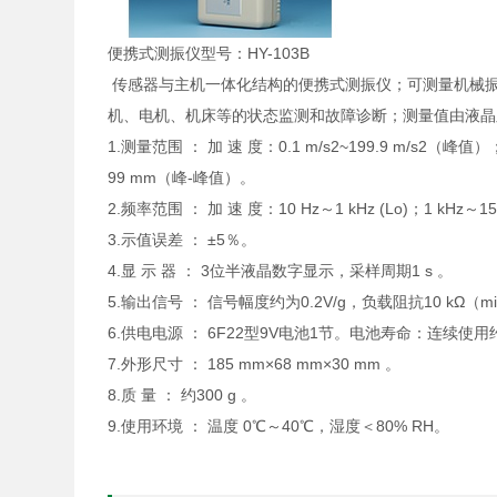
便携式测振仪型号：HY-103B
传感器与主机一体化结构的便携式测振仪；可测量机械
机、电机、机床等的状态监测和故障诊断；测量值由液
1.测量范围 ： 加 速 度：0.1 m/s2~199.9 m/s2（峰
99 mm（峰-峰值）。
2.频率范围 ： 加 速 度：10 Hz～1 kHz (Lo)；1 kHz～15
3.示值误差 ： ±5％。
4.显 示 器 ： 3位半液晶数字显示，采样周期1 s 。
5.输出信号 ： 信号幅度约为0.2V/g，负载阻抗10 kΩ（m
6.供电电源 ： 6F22型9V电池1节。电池寿命：连续使
7.外形尺寸 ： 185 mm×68 mm×30 mm 。
8.质 量 ： 约300 g 。
9.使用环境 ： 温度 0℃～40℃，湿度＜80% RH。