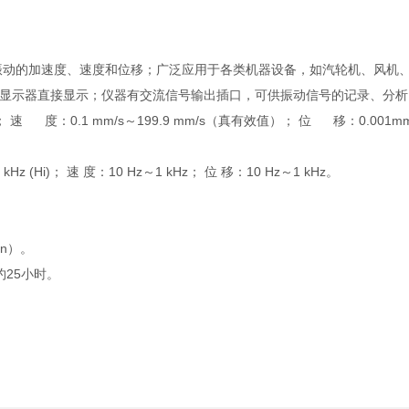
振动的加速度、速度和位移；广泛应用于各类机器设备，如汽轮机、风机
晶显示器直接显示；仪器有交流信号输出插口，可供振动信号的记录、分
值）； 速 度：0.1 mm/s～199.9 mm/s（真有效值）； 位 移：0.001m
 kHz (Hi)； 速 度：10 Hz～1 kHz； 位 移：10 Hz～1 kHz。
in）。
用约25小时。