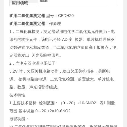
应用领域
矿用二氧化氮测定器
型号：CEDH20
矿用二氧化氮测定器
工作原理
1．二氧化氮检测：测定器采用电化学二氧化氮元件做为－电
讯号的转换元件，该电讯号经 AD 变 换器、单片机处理后驱
动数码管显示相应数值，当二氧化氮的含量值高于报警点，测
定器将发出 闪光及蜂鸣讯号。
2．当测定器电源电压低于
3.2V 时，欠压关机电路动作，发出欠压关机指令，关断电
源。 整机电路由电源、二氧化氮检测、前置放大、单片机电
路、数显、声光报警等组成。
技术特性
1.主要技术指标 检测范围：（0～20）×10-6NO2 表1 测量
范围 基本误差 0～20 ±2×10-6NO2
报警功能：
a) 二氧化氮应在测量范围内任意设置报警点，报警显示值与设