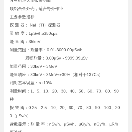
具有电池欠压报警功能
镁铝合金外壳，适合野外作业
主要参数指标
探 测 器： NaI（Tl）探测器
灵 敏 度：1µSv/h≥350cps
能 量 阈：35keV
测量范围：剂量率：0.01-3000.00μSv/h
累积剂量：0.00µSv～9999.99µSv
能量范围：30keV～3MeV
能量响应：30keV～3MeV≤±30%（相对于137Cs）
相对基本误差：≤±10%
测量时间：1、5、10、20、30、40、50、60、70、80、90
秒
报 警 阈：0.25、2.5、10、20、60、70、80、90、100、20
0（µSv/h）
读数显示：剂 量 率：nSv/h、µSv/h、µGy/h、nGy/h、µR/h