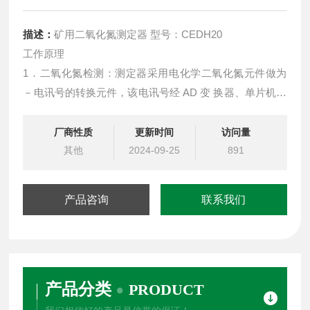
描述：
矿用二氧化氮测定器 型号：CEDH20
工作原理
1．二氧化氮检测：测定器采用电化学二氧化氮元件做为
－电讯号的转换元件，该电讯号经 AD 变 换器、单片机处
理后驱动数码管显示相应数值，当二氧化氮的含量值高于
报警点，测定器将发出 闪光及蜂鸣讯号。
厂商性质
更新时间
访问量
其他
2024-09-25
891
产品咨询
联系我们
产品分类
PRODUCT