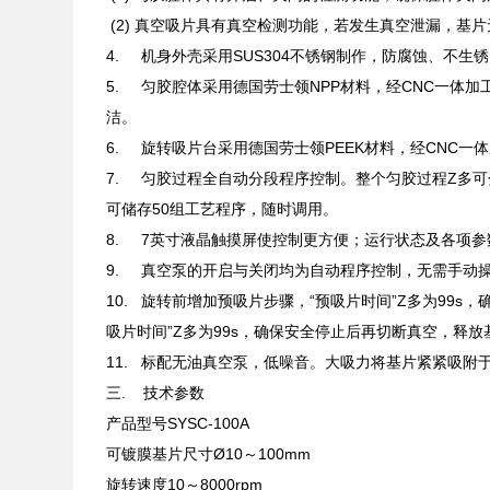
(2) 真空吸片具有真空检测功能，若发生真空泄漏，基
4. 机身外壳采用SUS304不锈钢制作，防腐蚀、不生
5. 匀胶腔体采用德国劳士领NPP材料，经CNC一体
洁。
6. 旋转吸片台采用德国劳士领PEEK材料，经CNC
7. 匀胶过程全自动分段程序控制。整个匀胶过程Z多
可储存50组工艺程序，随时调用。
8. 7英寸液晶触摸屏使控制更方便；运行状态及各项
9. 真空泵的开启与关闭均为自动程序控制，无需手动
10. 旋转前增加预吸片步骤，“预吸片时间”Z多为99
吸片时间”Z多为99s，确保安全停止后再切断真空，释
11. 标配无油真空泵，低噪音。大吸力将基片紧紧吸附
三. 技术参数
产品型号SYSC-100A
可镀膜基片尺寸Ø10～100mm
旋转速度10～8000rpm