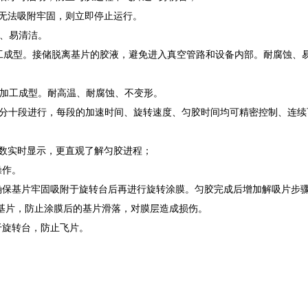
片无法吸附牢固，则立即停止运行。
锈、易清洁。
加工成型。接储脱离基片的胶液，避免进入真空管路和设备内部。耐腐蚀、
一体加工成型。耐高温、耐腐蚀、不变形。
可分十段进行，每段的加速时间、旋转速度、匀胶时间均可精密控制、连续
参数实时显示，更直观了解匀胶进程；
操作。
s，确保基片牢固吸附于旋转台后再进行旋转涂膜。匀胶完成后增加解吸片步骤
放基片，防止涂膜后的基片滑落，对膜层造成损伤。
于旋转台，防止飞片。