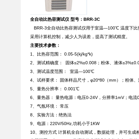
全自动
比热容测试仪 型号：
BRR
-3C
BRR-3全自动比热容测试仪用于室温—100℃ 温度下比
采用计算机控制，减少人为误差，提高了测试精度。
主要技术参数：
1、比热容范围： 0.05-5(kj/kg*k)
2、测试精确度： 固体≤2%±0.008；粉体、液体≤3%±0.
3、测试温度范围： 室温—100℃
4、试样要求： 固体样品尺寸，φ20*80（mm）；粉体
5、量热分辨率： 0.001℃
6、量热器： 量热电源：电压0-24V，分辨率1mV；电流0-
7、气氛环境： 常压
8、实验方法：绝热法
9、电源：220V/50Hz,功耗小于1KW
10、测控方式 计算机全自动测试，数据处理，并可生成