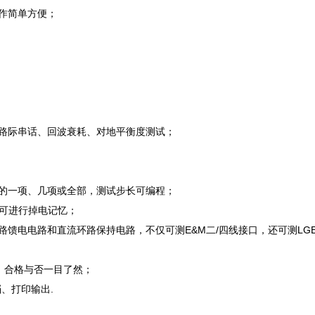
操作简单方便；
、路际串话、回波衰耗、对地平衡度测试；
中的一项、几项或全部，测试步长可编程；
；并可进行掉电记忆；
路馈电电路和直流环路保持电路，不仅可测E&M二/四线接口，还可测LGE
比较，合格与否一目了然；
档、打印输出.