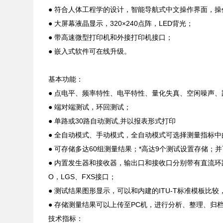
● 符合人体工程学的设计，智能导航式中文操作界面，
● 大屏幕液晶显示，320×240点阵，LED背光；
● 带高速微型打印机和外接打印机接口；
● 嵌入式软件可在线升级。
基本功能：
● 点电平、频率特性、电平特性、量化失真、空闲噪声
● 端对端测试，环回测试；
● 单路或30路自动测试,并以报表形式打印
● 全自动模式、手动模式，全自动模式可选择测量指标
● 可存储多达60组测量结果；*高达9个测试设置存储
● 内置发生器和接收器，输出口和接收口分别带有直流环
O，LGS、FXS接口；
● 测试结果图形显示，可以和内建的ITU-T标准模板
● 存储测量结果可以上传至PC机，进行分析、整理、归
技术指标：