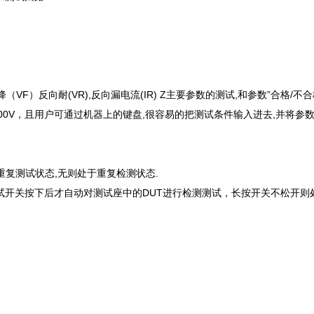
VF）反向耐(VR),反向漏电流(IR) Z主要参数的测试,和参数”合格/不合格
达1400V，且用户可通过机器上的键盘,很容易的把测试条件输入进去,并将参
重复测试状态,无则处于重复检测状态.
试开关按下后才自动对测试座中的DUT进行检测测试，长按开关不松开则