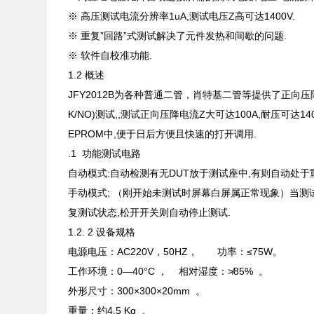
※ 高压测试电流分辨率1uA,测试电压Z高可达1400V.
※ 重复”回路”式测试解决了元件发热和间歇的问题.
※ 软件自校准功能.
1.2 概述
JFY2012B为各种普通二管，肖特基二管等提供了正向压降（
K/NO)测试,,测试正向压降电流Z大可达100A,耐压可
EPROM中,便于日后方便且快速的打开调用.
.1 功能测试电路
自动模式:自动检测有无DUT放于测试座中,有则自动处于
手动模式; （刚开始未测试时屏幕白屏属正常现象）当测
复测试状态,松开开关则自动停止测试.
1.2. 2 设备规格
电源电压：AC220V，50HZ， 功率：≤75W。
工作环境：0—40°C ， 相对湿度：≯85% 。
外形尺寸：300×300×20mm 。
重量：约4.5 Kg 。