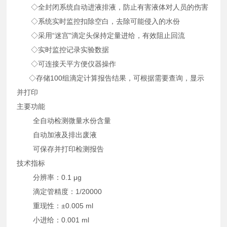
◇全封闭系统自动进液排液，防止有害液体对人员的伤害
◇系统实时监控扣除空白，去除可能侵入的水份
◇采用“迷宫"滴定头保持定量进给，有效阻止回流
◇实时监控记录实验数据
◇可连接天平方便仪器操作
◇存储100组滴定计算报告结果，可根据需要查询，显示
并打印
主要功能
全自动检测微量水份含量
自动加液及排出废液
可保存并打印检测报告
技术指标
分辨率：0.1 μg
滴定管精度：1/20000
重现性：±0.005 ml
小进给：0.001 ml