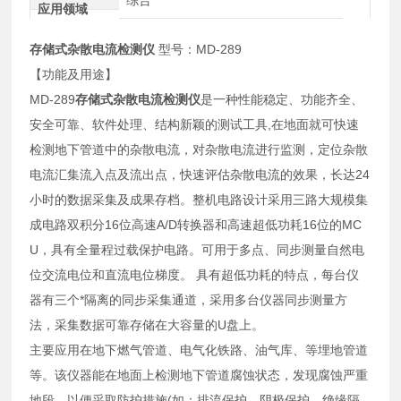
应用领域
存储式杂散电流检测仪
型号：MD-289
【功能及用途】
MD-289
存储式杂散电流检测仪
是一种性能稳定、功能齐全、
安全可靠、软件处理、结构新颖的测试工具,在地面就可快速
检测地下管道中的杂散电流，对杂散电流进行监测，定位杂散
电流汇集流入点及流出点，快速评估杂散电流的效果，长达24
小时的数据采集及成果存档。整机电路设计采用三路大规模集
成电路双积分16位高速A/D转换器和高速超低功耗16位的MC
U，具有全量程过载保护电路。可用于多点、同步测量自然电
位交流电位和直流电位梯度。 具有超低功耗的特点，每台仪
器有三个*隔离的同步采集通道，采用多台仪器同步测量方
法，采集数据可靠存储在大容量的U盘上。
主要应用在地下燃气管道、电气化铁路、油气库、等埋地管道
等。该仪器能在地面上检测地下管道腐蚀状态，发现腐蚀严重
地段，以便采取防护措施(如：排流保护、阴极保护、绝缘隔