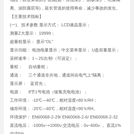
离、涂防腐层等)，延长管道的使用寿命，减少事故的发生。
【主要技术指标】
(一)、技术参数 显示方式： LCD液晶显示；
测量Z大显示： 19999；
超量程显示： 显示“OL"
显示功能： 电池电量显示；中文菜单显示； U盘容量显示；
采样速率： 1～25次/秒（可设定）；
量程： 自动量程；
通道： 三个通道非共地，通道间在电气上*隔离；
显示屏： 蓝背光；
电源： 8节1号电池（镍氢充电电池）；
工作环境： -10℃—40℃，相对湿度<80％RH；
储存环境： -20℃—60℃，相对湿度<90％RH。
环境保护： EN60068-2-29/ EN60068-2-6/ EN60068-2-32
直流电压： -1000v~+1000v;交流电压：0v~600v ， 直流1%
交流5%