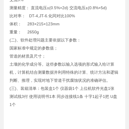
测量精度： 直流电压±(0.5%+2d) 交流电压±(0.8%+5d)
比对率： DT-4,JT-6.化同对比100%
体积： 283×215×123mm
重量： 2650g
(二)、软件处理问题主要依据以下参数：
国家标准中规定的参数值；
管道的材质及尺寸；
土壤的化学成分等。这些参数以输入选项的形式输入给计算
机，计算机结合测量数据并利用特殊的计算、统计方法和逻辑
判断、推理，实现对地下管道干扰腐蚀状况的准确评估。
(三)、装箱清单：包装盒1个 仪器袋1个 上位机软件光盘1张
测试线3付 使用说明书1本 同步连接线1条 十字1起子1把 U盘
1个