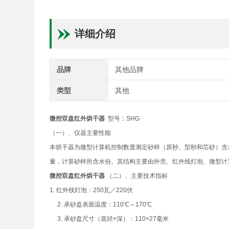
详细介绍
品牌
其他品牌
类型
其他
微控双盘红外烘干器
型号：SHG
（一）、仪器主要性能
本烘干器为微型计算机控制数显测定砂样（原秒、型秒和芯砂）含
量，计算砂样所含水份。其结构主要由外壳、红外线灯泡、微型计
微控双盘红外烘干器
（二）、主要技术指标
1. 红外线灯泡：250瓦／220伏
2. 承砂盘表面温度：110℃～170℃
3. 承砂盘尺寸（底径×深）：110×27毫米