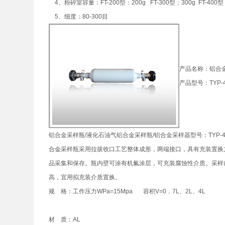
4、粉碎室容量：FT-200型：200g FT-300型：300g FT-400型：
5、细度：80-300目
产品名称：铝合
产品型号：TYP-4
铝合金采样瓶/液化石油气铝合金采样瓶/铝合金采样器型号：TYP-4
合金采样瓶采用拉拔收口工艺整体成形，两端接口，具有充装置换
品采集和保存。瓶内壁可涂有机氟涂层，可充装腐蚀性介质。采样前
高，宜用拟充装介质置换。
规 格：工作压力WPa=15Mpa 容积V=0．7L、2L、4L
材 质：AL