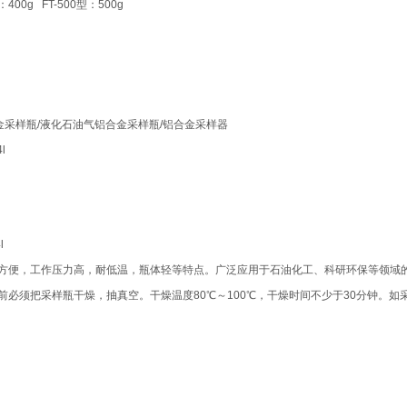
400g FT-500型：500g
金采样瓶/液化石油气铝合金采样瓶/铝合金采样器
l
l
方便，工作压力高，耐低温，瓶体轻等特点。广泛应用于石油化工、科研环保等领域
必须把采样瓶干燥，抽真空。干燥温度80℃～100℃，干燥时间不少于30分钟。如