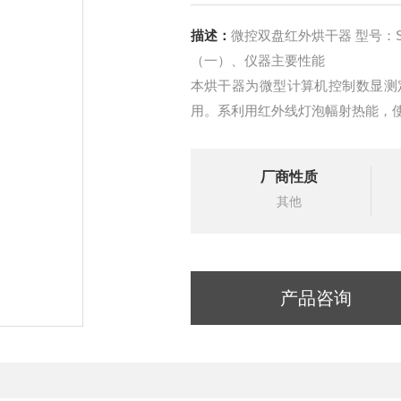
描述：
微控双盘红外烘干器 型号：
（一）、仪器主要性能
本烘干器为微型计算机控制数显测
用。系利用红外线灯泡幅射热能，
水份。其结构主要由外壳、红外线
厂商性质
其他
产品咨询