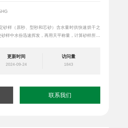
SHG
定砂样（原秒、型秒和芯砂）含水量时供快速烘干之
使砂样中水份迅速挥发，再用天平称量，计算砂样所含
灯泡、微型计算机定时系统、开关、等部份组成。
更新时间
访问量
2024-09-24
1843
联系我们