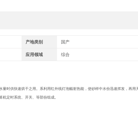
产地类别
国产
应用领域
综合
水量时供快速烘干之用。系利用红外线灯泡幅射热能，使砂样中水份迅速挥发，再用
算机定时系统、开关、等部份组成。