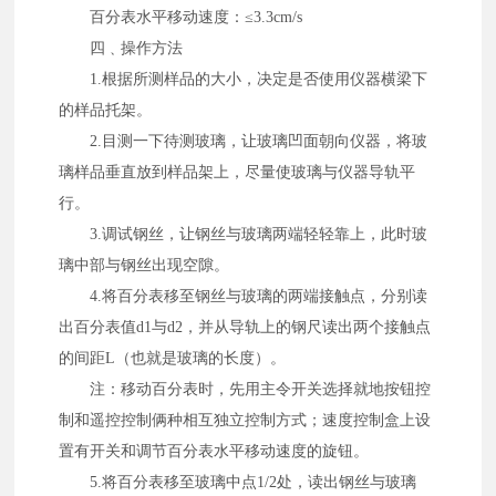
百分表水平移动速度：≤3.3cm/s
四﹑操作方法
1.根据所测样品的大小，决定是否使用仪器横梁下
的样品托架。
2.目测一下待测玻璃，让玻璃凹面朝向仪器，将玻
璃样品垂直放到样品架上，尽量使玻璃与仪器导轨平
行。
3.调试钢丝，让钢丝与玻璃两端轻轻靠上，此时玻
璃中部与钢丝出现空隙。
4.将百分表移至钢丝与玻璃的两端接触点，分别读
出百分表值d1与d2，并从导轨上的钢尺读出两个接触点
的间距L（也就是玻璃的长度）。
注：移动百分表时，先用主令开关选择就地按钮控
制和遥控控制俩种相互独立控制方式；速度控制盒上设
置有开关和调节百分表水平移动速度的旋钮。
5.将百分表移至玻璃中点1/2处，读出钢丝与玻璃