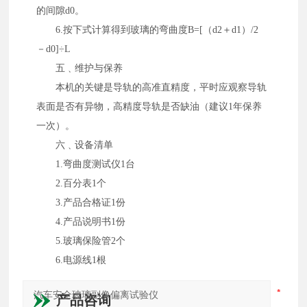
的间隙d0。
6.按下式计算得到玻璃的弯曲度B=[（d2＋d1）/2
－d0]÷L
五﹑维护与保养
本机的关键是导轨的高准直精度，平时应观察导轨
表面是否有异物，高精度导轨是否缺油（建议1年保养
一次）。
六﹑设备清单
1.弯曲度测试仪1台
2.百分表1个
3.产品合格证1份
4.产品说明书1份
5.玻璃保险管2个
6.电源线1根
产品咨询