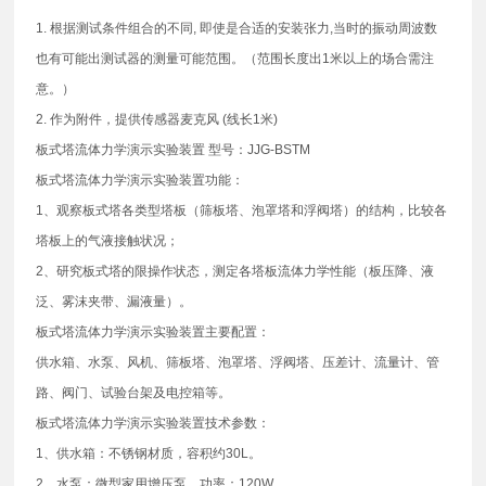
1. 根据测试条件组合的不同, 即使是合适的安装张力,当时的振动周波数
也有可能出测试器的测量可能范围。（范围长度出1米以上的场合需注
意。）
2. 作为附件，提供传感器麦克风 (线长1米)
板式塔流体力学演示实验装置 型号：JJG-BSTM
板式塔流体力学演示实验装置功能：
1、观察板式塔各类型塔板（筛板塔、泡罩塔和浮阀塔）的结构，比较各
塔板上的气液接触状况；
2、研究板式塔的限操作状态，测定各塔板流体力学性能（板压降、液
泛、雾沫夹带、漏液量）。
板式塔流体力学演示实验装置主要配置：
供水箱、水泵、风机、筛板塔、泡罩塔、浮阀塔、压差计、流量计、管
路、阀门、试验台架及电控箱等。
板式塔流体力学演示实验装置技术参数：
1、供水箱：不锈钢材质，容积约30L。
2、水泵：微型家用增压泵，功率：120W。