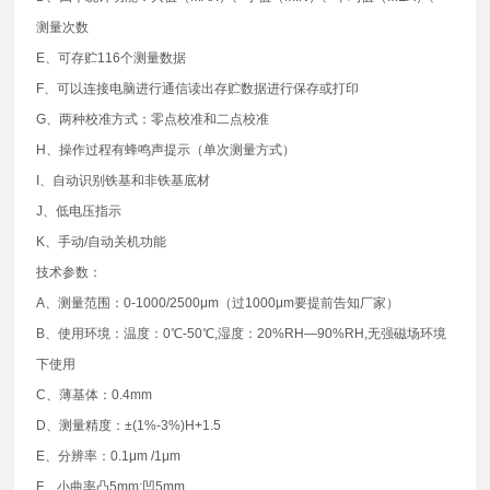
测量次数
E、可存贮116个测量数据
F、可以连接电脑进行通信读出存贮数据进行保存或打印
G、两种校准方式：零点校准和二点校准
H、操作过程有蜂鸣声提示（单次测量方式）
I、自动识别铁基和非铁基底材
J、低电压指示
K、手动/自动关机功能
技术参数：
A、测量范围：0-1000/2500μm（过1000μm要提前告知厂家）
B、使用环境：温度：0℃-50℃,湿度：20%RH—90%RH,无强磁场环境
下使用
C、薄基体：0.4mm
D、测量精度：±(1%-3%)H+1.5
E、分辨率：0.1μm /1μm
F、小曲率凸5mm;凹5mm