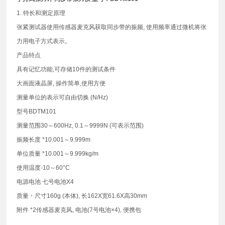
1. 特长和测定原理
张紧测试器使用传感器麦克风获取同步带的振频, 使用频率通过微机将张
力用电子方式表示。
产品特点
具有记忆功能,可存储10件的测试条件
大画面液晶屏, 操作简单,使用方便
测量单位的表示可自由切换 (N/Hz)
型号BDTM101
测量范围30～600Hz, 0.1～9999N (可表示范围)
振频长度 *10.001～9.999m
单位质量 *10.001～9.999kg/m
使用温度-10～60°C
电源电池 七号电池X4
质量・尺寸160g (本体), 长162X宽61.6X高30mm
附件 *2传感器麦克风, 电池(7号电池×4), 便携包