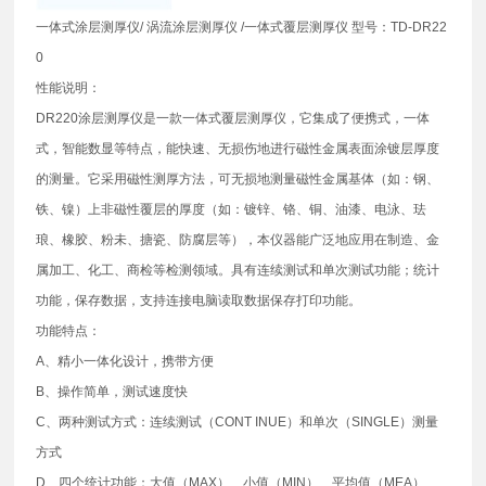
一体式涂层测厚仪/ 涡流涂层测厚仪 /一体式覆层测厚仪 型号：TD-DR22
0
性能说明：
DR220涂层测厚仪是一款一体式覆层测厚仪，它集成了便携式，一体
式，智能数显等特点，能快速、无损伤地进行磁性金属表面涂镀层厚度
的测量。它采用磁性测厚方法，可无损地测量磁性金属基体（如：钢、
铁、镍）上非磁性覆层的厚度（如：镀锌、铬、铜、油漆、电泳、珐
琅、橡胶、粉未、搪瓷、防腐层等），本仪器能广泛地应用在制造、金
属加工、化工、商检等检测领域。具有连续测试和单次测试功能；统计
功能，保存数据，支持连接电脑读取数据保存打印功能。
功能特点：
A、精小一体化设计，携带方便
B、操作简单，测试速度快
C、两种测试方式：连续测试（CONT INUE）和单次（SINGLE）测量
方式
D、四个统计功能：大值（MAX）、小值（MIN）、平均值（MEA）、