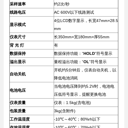
采样速率
约2次/秒
线路电压
AC 600V以下线路测试
4位LCD数字显示，长宽47mm×28.5
显示模式
mm
仪表尺寸
长350mm×宽180mm×厚55mm
背 光 灯
有
数据保持
数据保持功能：“
HOLD
”符号显示
溢出显示
量程溢出功能：“
OL
”符号显示
开机约5分钟后，仪表自动关机，以
自动关机
降低电池消耗
当电池电压降到约5.2V时，电池电
电池电压
压低符号显示，提醒更换电池
仪表质量
仪表：1.5kg(含电池)
包装质量
3kg(含附件)
工作温湿度
-10℃～40℃；80%rh以下
存放温湿度
-10℃～60℃；70%rh以下