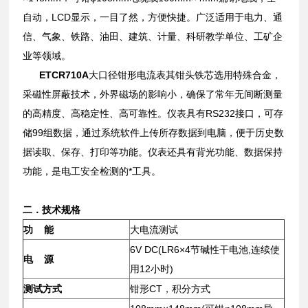
自动，LCD显示，一目了然，方便快捷。广泛适用于电力、通
信、气象、铁路、油田、建筑、计量、科研教学单位、工矿企
业等领域。
ETCR710A
大口径钳形电流表其钳头铁芯选用特殊合金，
采磁性屏蔽技术，外界磁场的影响小，确保了常年无间断测量
的高精度、高稳定性、高可靠性。仪表具有RS232接口，可存
储99组数据，通过系统软件上传所存数据到电脑，便于历史数
据读取、保存、打印等功能。仪表还具有背光功能、数据保持
功能，是电工安全检测的*工具。
二．技术规格
功 能
大电流测试
6V DC(LR6×4节碱性干电池,连续使
电 源
用12小时)
测试方式
钳形CT，积分方式