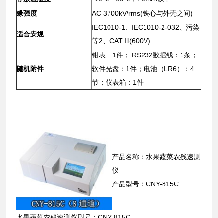
缘强度
AC 3700kV/rms(铁心与外壳之间)
IEC1010-1、IEC1010-2-032、污染
适合安规
等2、CAT Ⅲ(600V)
钳表：1件； RS232数据线：1条；
随机附件
软件光盘：1件；电池（LR6）：4
节；仪表箱：1件
产品名称：水果蔬菜农残速测
仪
产品型号：CNY-815C
水果蔬菜农残速测仪型号：CNY-815C