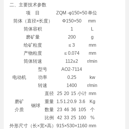
二、主要技术参数
项 目
ZQM -φ150×50
单位
筒体（直径×长度）
Φ150×50
mm
筒体容积
1
L
磨矿量
200
g
给矿粒度
≤ 3
mm
产物粒度
≤ 0.074
mm
筒体转速
112±2
r/min
型号
AO2-7114
电动机
功率
0.25
kw
转速
1400
r/min
直径
25
20
15
小计
mm
磨矿
重量
1.5
1.2
0.9
3.6
Kg
钢球
介质
数量
23
46
36
105
个
比例
42
33
25
100
%
外形尺寸（长×宽×高）
915×530×1160
mm