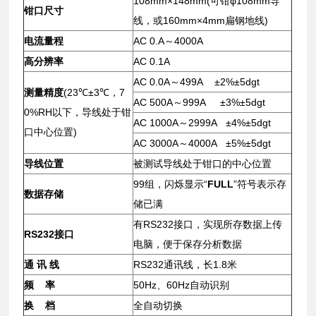
108mm×148mm(可钳φ108mm导
钳口尺寸
线，或160mm×4mm扁钢地线)
电流量程
AC 0.A～4000A
高分辨率
AC 0.1A
AC 0.0A～499A ±2%±5dgt
测量精度
(23℃±3℃，7
AC 500A～999A ±3%±5dgt
0%RH以下，导线处于钳
AC 1000A～2999A ±4%±5dgt
口中心位置)
AC 3000A～4000A ±5%±5dgt
导线位置
被测试导线处于钳口的中心位置
99组，闪烁显示“
FULL
”符号表示存
数据存储
储已满
有RS232接口，实现所存数据上传
RS232接口
电脑，便于保存分析数据
通 讯 线
RS232通讯线，长1.8米
频 率
50Hz、60Hz自动识别
换 档
全自动切换