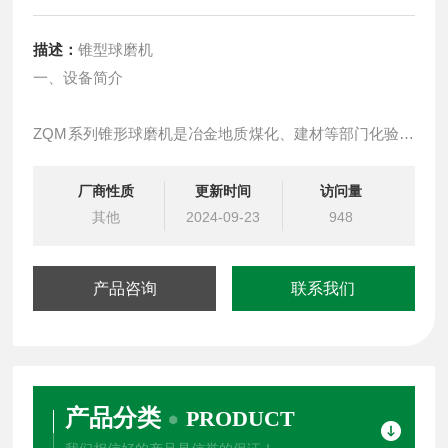
描述：
锥型球磨机
一、设备简介
ZQM系列锥形球磨机是冶金地质煤化、建材等部门化验室
做矿物分析工作细磨矿石的*设备；也是浮选机及其他仪器
配套使用的设备,以体积小巧，操作便利，工作效率确切而
厂商性质
更新时间
访问量
深受相关部门工作人员的青睐.
其他
2024-09-23
948
产品咨询
联系我们
产品分类
PRODUCT