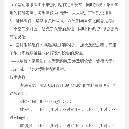
服了蠕动泵泵管由于磨损引起的定量误差；同时实现了微量试
剂的精确定量，每剂量仅为1毫升，大大减少了试剂使用量。
3—进样组件：蠕动泵负压吸入，在试剂与泵管之间总是存在
一个空气缓冲区，避免了泵管的腐蚀；同时使得试剂混合更为
简洁灵活。
4—密封消解组件：高温高压消解体系，加快反应进程，克服
了敞口系统腐蚀性气体挥发对设备的腐蚀。
5—试剂管：采用进口改型聚四氟乙烯透明软管，管径大于1.5
mm，减少了水样颗粒堵塞几率。
技术参数
方法依据：标准GB11914-89《水质-化学耗氧量测定-重
铬酸钾》。
测量范围：0-6000 mg/L COD。
准 确度：≥100mg/L时，不过±10%；＜100mg/L时，不
过±8mg/L。
重 复性：≥100mg/L时，不过±10%；＜100mg/L时，不