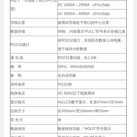
H以下，导线处于钳口中心位
AC 1000A～2999A ±4%±5dgt
置)
AC 3000A～4000A ±5%±5dgt
导线位置
被测试导线处于钳口的中心位置
数据存储
99组，闪烁显示“FULL”符号表示存储已满
有RS232接口，实现所存数据上传电脑，
RS232接口
便于保存分析数据
通 讯 线
RS232通讯线，长1.8米
频 率
50Hz、60Hz自动识别
换 档
全自动切换
采样速率
约2次/秒
线路电压
AC 600V以下线路测试
显示模式
4位LCD数字显示，长宽47mm×28.5mm
仪表尺寸
长350mm×宽180mm×厚55mm
背 光 灯
有
数据保持
数据保持功能：“HOLD”符号显示