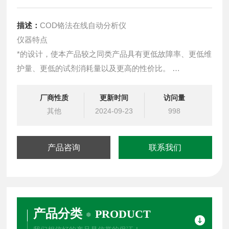
描述：
COD铬法在线自动分析仪
仪器特点
*的设计，使本产品较之同类产品具有更低故障率、更低维
护量、更低的试剂消耗量以及更高的性价比。
1—选择阀组件：选择试剂采样时序，通道灵活多样，功
能万变，具有Z小死体积，易维护高寿命等优点。
厂商性质
更新时间
访问量
其他
2024-09-23
998
产品咨询
联系我们
产品分类
PRODUCT