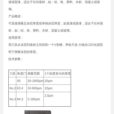
漆或面漆，适合于任何基材，如：铝、铁、塑料、木材、混凝土或玻
璃。
产品概述：
可直接测量总涂层厚度或单独涂层厚度，如底漆或面漆，适合于任何基
材，如：铝、铁、塑料、木材、混凝土或玻璃。
使用原理：
用刀具从涂层到基材之间切割一个V形槽，带标尺放 大镜在LED光源照
明下测量涂层的厚度。
技术参数：
刀具
角度(°)
测量范围
1个刻度表示的厚度
45
20-1800μm
20μm
No.2
63.4
10-900μm
10μm
2.0μm
No.3
84.3
2-180μm