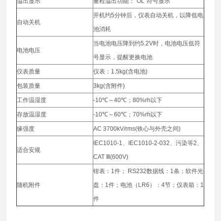
溢出显示
量程溢出功能：“OL”符号显示
开机约5分钟后，仪表自动关机，以降低电
自动关机
池消耗
当电池电压降到约5.2V时，电池电压低符
电池电压
号显示，提醒更换电池
仪表质量
仪表：1.5kg(含电池)
包装质量
3kg(含附件)
工作温湿度
-10℃～40℃；80%rh以下
存放温湿度
-10℃～60℃；70%rh以下
缘强度
AC 3700kV/rms(铁心与外壳之间)
IEC1010-1、IEC1010-2-032、污染等2、
适合安规
CAT Ⅲ(600V)
钳表：1件； RS232数据线：1条；软件光
随机附件
盘：1件；电池（LR6）：4节；仪表箱：1
件