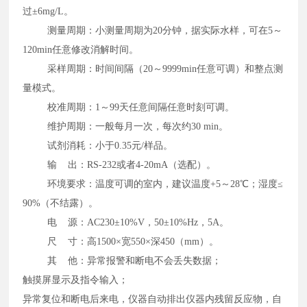
过±6mg/L。
测量周期：小测量周期为20分钟，据实际水样，可在5～
120min任意修改消解时间。
采样周期：时间间隔（20～9999min任意可调）和整点测
量模式。
校准周期：1～99天任意间隔任意时刻可调。
维护周期：一般每月一次，每次约30 min。
试剂消耗：小于0.35元/样品。
输 出：RS-232或者4-20mA（选配）。
环境要求：温度可调的室内，建议温度+5～28℃；湿度≤
90%（不结露）。
电 源：AC230±10%V，50±10%Hz，5A。
尺 寸：高1500×宽550×深450（mm）。
其 他：异常报警和断电不会丢失数据；
触摸屏显示及指令输入；
异常复位和断电后来电，仪器自动排出仪器内残留反应物，自