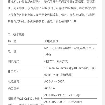
蔽技术，外界磁场的影响小，确保了常年无间断测量的高精度、高稳定
性、高可靠性。仪表具有RS232接口，可存储99组数据，通过系统软件
上传所存数据到电脑，便于历史数据读取、保存、打印等功能。仪表还
具有背光功能、数据保持功能，是电工安全检测的*工具。
二．技术规格
功 能
大电流测试
6V DC(LR6×4节碱性干电池,连续使用12
电 源
小时)
测试方式
钳形CT，积分方式
108mm×148mm(可钳φ108mm导线，或1
钳口尺寸
60mm×4mm扁钢地线)
电流量程
AC 0.A～4000A
高分辨率
AC 0.1A
AC 0.0A～499A ±2%±5dgt
测量精度(23℃±3℃，70%R
AC 500A～999A ±3%±5dgt