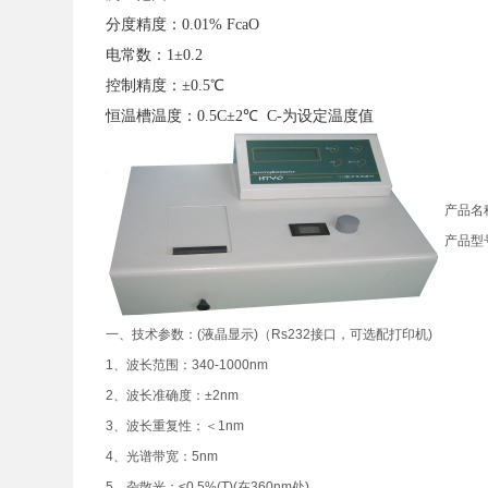
分度精度：0.01% FcaO
电常数：1±0.2
控制精度：±0.5℃
恒温槽温度：0.5C±2℃ C-为设定温度值
产品名
产品型号
一、技术参数：(液晶显示)（Rs232接口，可选配打印机)
1、波长范围：340-1000nm
2、波长准确度：±2nm
3、波长重复性：＜1nm
4、光谱带宽：5nm
5、杂散光：≤0.5%(T)(在360nm处)