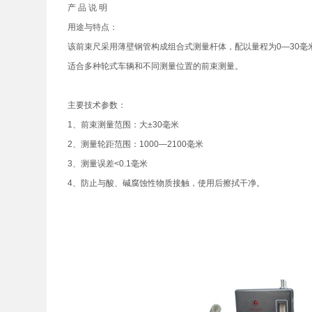
产 品 说 明
用途与特点：
该前束尺采用薄壁钢管构成组合式测量杆体，配以量程为0—30
适合多种轮式车辆和不同测量位置的前束测量。
主要技术参数：
1、前束测量范围：大±30毫米
2、测量轮距范围：1000—2100毫米
3、测量误差<0.1毫米
4、防止与酸、碱腐蚀性物质接触，使用后擦拭干净。