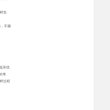
样负
购，不褪
低等优
的考
样过程