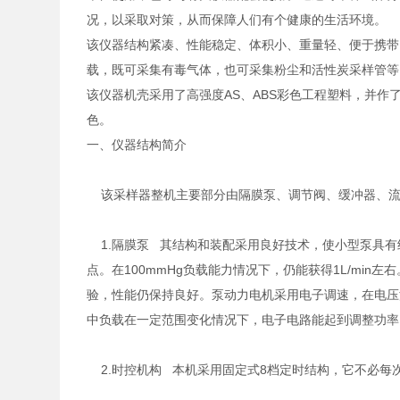
况，以采取对策，从而保障人们有个健康的生活环境。
该仪器结构紧凑、性能稳定、体积小、重量轻、便于携带
载，既可采集有毒气体，也可采集粉尘和活性炭采样管
该仪器机壳采用了高强度AS、ABS彩色工程塑料，并
色。
一、仪器结构简介
该采样器整机主要部分由隔膜泵、调节阀、缓冲器、流
1.隔膜泵 其结构和装配采用良好技术，使小型泵具有
点。在100mmHg负载能力情况下，仍能获得1L/mi
验，性能仍保持良好。泵动力电机采用电子调速，在电压
中负载在一定范围变化情况下，电子电路能起到调整功
2.时控机构 本机采用固定式8档定时结构，它不必每