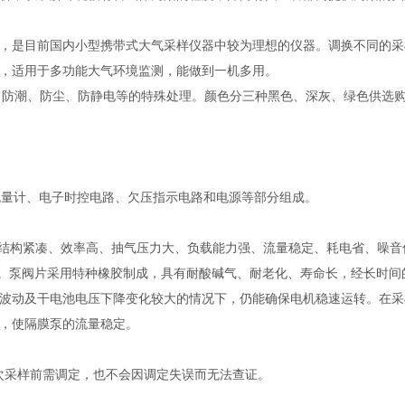
，是目前国内小型携带式大气采样仪器中较为理想的仪器。调换不同的采
等，适用于多功能大气环境监测，能做到一机多用。
作了防潮、防尘、防静电等的特殊处理。颜色分三种黑色、深灰、绿色供选
量计、电子时控电路、欠压指示电路和电源等部分组成。
结构紧凑、效率高、抽气压力大、负载能力强、流量稳定、耗电省、噪音
n左右。泵阀片采用特种橡胶制成，具有耐酸碱气、耐老化、寿命长，经长时间
波动及干电池电压下降变化较大的情况下，仍能确保电机稳速运转。在采
率，使隔膜泵的流量稳定。
次采样前需调定，也不会因调定失误而无法查证。