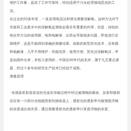
维护工作量，提高了工作可靠性，特别适用于污水处理领域恶劣的工
况。
在过去的50多年里，一直采用电流法和谱法测量溶解氧。这种方法对于
市政和工业废水中的溶解氧监测曾起着非常重要的作用，但是，传统的
电化学方法的使用膜、电和电解液，从而会导致很多问题，即使进行定
期维护，还是不能得到准确的测量结果。创新的新型荧光技术，没有膜
和电解液，几乎不用维护，性能优异，使用方便。荧光法溶解氧仪，早
是由国外出来，并投入使用的，中国在90年代由支持，属于九五重点课
题，经过十多年的研究生产技术已经趋于成熟。
测量原理
传感器发射器发送的光波在传输过程中经过被测物的吸收、反射和散射
后仅有一小部分光线能照射到接收器上，透射光的透射率与被测悬浮物
的浓度成比例关系，通过测量透射光的透射率计算悬浮物的浓度。