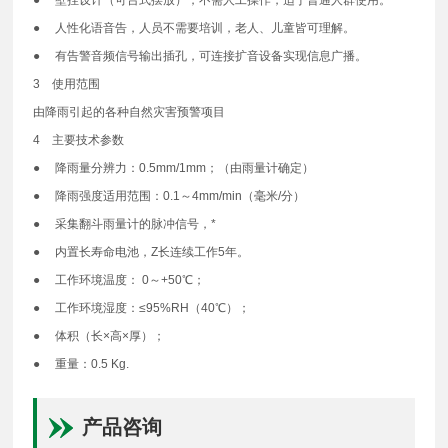
● 人性化语音告，人员不需要培训，老人、儿童皆可理解。
● 有告警音频信号输出插孔，可连接扩音设备实现信息广播。
3 使用范围
由降雨引起的各种自然灾害预警项目
4 主要技术参数
● 降雨量分辨力：0.5mm/1mm；（由雨量计确定）
● 降雨强度适用范围：0.1～4mm/min（毫米/分）
● 采集翻斗雨量计的脉冲信号，*
● 内置长寿命电池，Z长连续工作5年。
● 工作环境温度： 0～+50℃；
● 工作环境湿度：≤95%RH（40℃）；
● 体积（长×高×厚）；
● 重量：0.5 Kg.
产品咨询