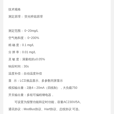
技术规格
测定原理： 荧光猝熄原理
测定范围： 0~20mg/L
空气饱和度： 0~200%
精 确 度：0.1 mg/L
分 辨 率：0.01 mg/L
灵 敏 度：满量程的±0.05%
响应时间：30s
温度补偿：自动温度补偿
显 示：LCD液晶显示、多参数同屏显示
模拟输出量：2路4～20mA（四线制），大负载750
开关输出量：多组可编程继电器，
可设置为报警功能和定时功能，容量AC230V/5A。
通讯协议：ModBus协议、Hart协议、总线协议 可选。