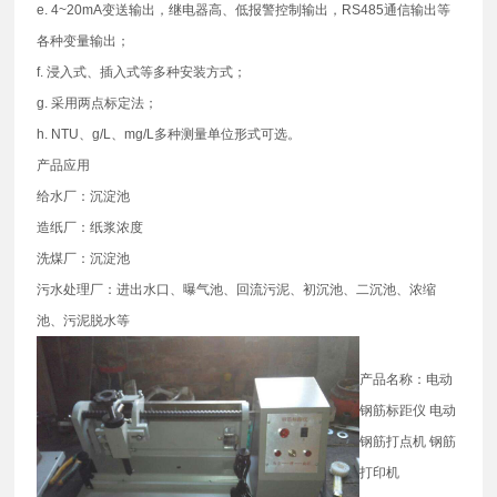
e. 4~20mA变送输出，继电器高、低报警控制输出，RS485通信输出等
各种变量输出；
f. 浸入式、插入式等多种安装方式；
g. 采用两点标定法；
h. NTU、g/L、mg/L多种测量单位形式可选。
产品应用
给水厂：沉淀池
造纸厂：纸浆浓度
洗煤厂：沉淀池
污水处理厂：进出水口、曝气池、回流污泥、初沉池、二沉池、浓缩
池、污泥脱水等
产品名称：电动
钢筋标距仪 电动
钢筋打点机 钢筋
打印机