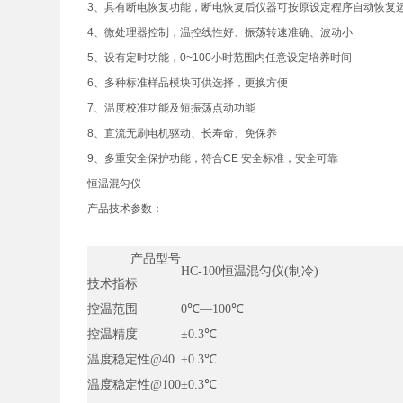
3、具有断电恢复功能，断电恢复后仪器可按原设定程序自动恢复
4、微处理器控制，温控线性好、振荡转速准确、波动小
5、设有定时功能，0~100小时范围内任意设定培养时间
6、多种标准样品模块可供选择，更换方便
7、温度校准功能及短振荡点动功能
8、直流无刷电机驱动、长寿命、免保养
9、多重安全保护功能，符合CE 安全标准，安全可靠
恒温混匀仪
产品技术参数：
产品型号
HC-100恒温混匀仪(制冷)
技术指标
控温范围
0℃
—100℃
控温精度
±0.3℃
温度稳定性@40
±0.3℃
温度稳定性@100
±0.3℃