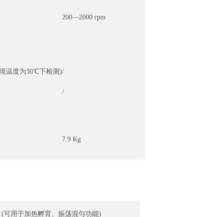
200—2000 rpm
环境温度为30
℃下检测)
/
/
7.9 Kg
 (可用于加热孵育、振荡混匀功能)