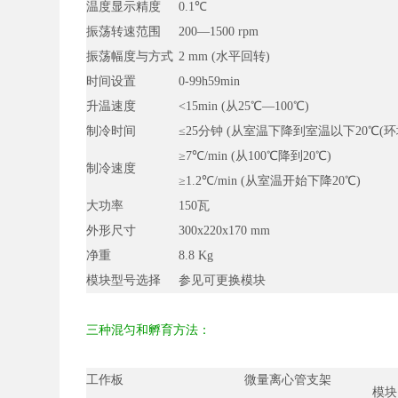
温度显示精度
0.1℃
振荡转速范围
200—1500 rpm
振荡幅度与方式
2 mm (水平回转)
时间设置
0-99h59min
升温速度
<15min (从25
℃
—100
℃)
制冷时间
≤25分钟 (从室温下降到室温以下20℃
(
≥7℃
/min (从100
℃
降到20
℃
)
制冷速度
≥1.2
℃
/min (从室温开始下降20
℃)
大功率
150瓦
外形尺寸
300x
220x170 mm
净重
8.8 Kg
模块型号选择
参见可更换模块
三种混匀和孵育方法：
工作板
微量离心管支架
模块