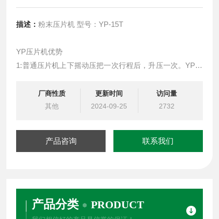
描述：
粉末压片机 型号：YP-15T
YP压片机优势
1:普通压片机上下摇动压把一次行程后，升压一次。YP压
片机上下摇动压把均可升压，工作效率提升一倍。
2：普通压片机工作空间小，高度低，无法放入更大模
厂商性质
更新时间
访问量
具。YP压片机工作空间大，高度高，可放入更大更高的模
其他
2024-09-25
2732
具，如需更大工作空间还可以定制高度。
3：普通压片机机械部分和活塞是一体设计，日后维护复
产品咨询
联系我们
杂，不可拆卸。YP机械部分和主体活塞工作空间是
产品分类
PRODUCT