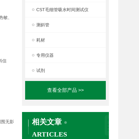
CST毛细管吸水时间测试仪
热敏、
测斜管
耗材
专用仪器
料信
试剂
查看全部产品 >>
相关文章
周围无影
ARTICLES