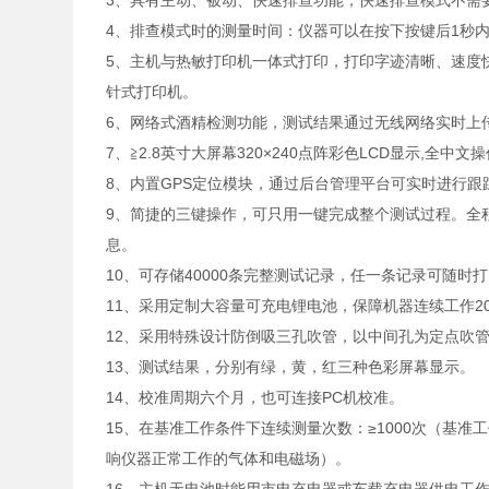
3、具有主动、被动、快速排查功能，快速排查模式不
4、排查模式时的测量时间：仪器可以在按下按键后1秒
5、主机与热敏打印机一体式打印，打印字迹清晰、速度
针式打印机。
6、网络式酒精检测功能，测试结果通过无线网络实时
7、≧2.8英寸大屏幕320×240点阵彩色LCD显示,全中
8、内置GPS定位模块，通过后台管理平台可实时进行
9、简捷的三键操作，可只用一键完成整个测试过程。全
息。
10、可存储40000条完整测试记录，任一条记录可随
11、采用定制大容量可充电锂电池，保障机器连续工作
12、采用特殊设计防倒吸三孔吹管，以中间孔为定点吹管
13、测试结果，分别有绿，黄，红三种色彩屏幕显示。
14、校准周期六个月，也可连接PC机校准。
15、在基准工作条件下连续测量次数：≥1000次（基准工作
响仪器正常工作的气体和电磁场）。