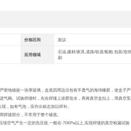
价格区间
面议
石油,建材/家具,道路/轨道/船舶,包装/造纸
应用领域
刷
严密地镶嵌一块厚玻璃，盒底四周边沿包有不透气的海绵橡胶，使盒子严
进气阀。试验焊缝时，先在焊缝上涂肥皂水，再将真空盒扣上，用真空泵
无气泡出现，如有气泡，应作出标志加以焊补。
圆周焊接部分，不常用于整个罐底。
的压缩空气产生一定的负压值,一般在-70KPa以上,实现焊缝的真空检漏试