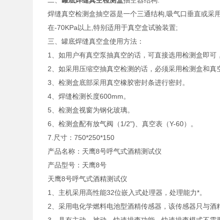
二、
罐底焊缝真空检测盒
抽空器结构:
焊缝真空检测盒抽空器是一个三通结构,吸气口垂直或采用
在-70KPa以上,特别适用于真空盒试验装置;
三、罐底焊缝真空盒使用方法：
1、如用户有真空泵抽真空的话，可直接选用检测盒即
2、如采用压缩空抽真空检测的话，必须采用检测盒和
3、检测盒底部采用真空橡胶密封条进行密封。
4、焊缝检测长度600mm。
5、检测盒视窗为钢化玻璃。
6、检测盒配有放气阀（1/2")、真空表（Y-60）。
7.尺寸：750*250*150
产品名称：天鹰8号呼气式酒精测试仪
产品型号：天鹰8号
天鹰8号呼气式酒精测试仪
1、主机采用高性能32位嵌入式处理器，处理能力*。
2、采用电化学燃料电池型酒精传感器，该传感器只与