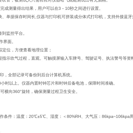
需要吹管，被测试人只需轻轻对仪器哈气就能测试出有无酒精。
内完成测量得出结果，用户可以在3－10秒之间进行设置。
快、单据保存时间长,仪器与打印机可拼装成分体式打印机，支持外接蓝牙
上传到监控平台。
文操作界面。
跟踪定位，方便查看地理位置；
程指示吹气过程，直观。可触摸屏输入车牌号、驾驶证号、执法警号等资
时打印，全部记录可备份到后台计算机系统。
20小时以上。仪器内置时钟芯片和时钟后备电池，保障时间准确。
可横向360°旋转，确保测量过程卫生安全。
条件：温度：20℃±5℃、湿度：＜80%RH、大气压：86kpa~106kpa