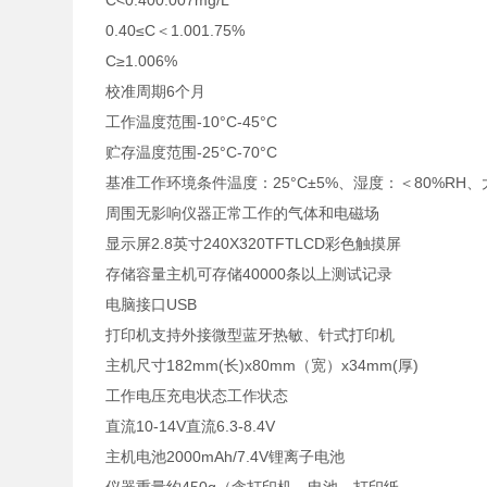
C<0.400.007mg/L
0.40≤C＜1.001.75%
C≥1.006%
校准周期6个月
工作温度范围-10°C-45°C
贮存温度范围-25°C-70°C
基准工作环境条件温度：25°C±5%、湿度：＜80%RH、大气
周围无影响仪器正常工作的气体和电磁场
显示屏2.8英寸240X320TFTLCD彩色触摸屏
存储容量主机可存储40000条以上测试记录
电脑接口USB
打印机支持外接微型蓝牙热敏、针式打印机
主机尺寸182mm(长)x80mm（宽）x34mm(厚)
工作电压充电状态工作状态
直流10-14V直流6.3-8.4V
主机电池2000mAh/7.4V锂离子电池