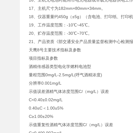
16、主机无电池时能用市电充电器或车载充电器供电工
17、主机尺寸为182mm×80mm×34mm。
18、仪器重量约450g（±5g）（含电池、打印纸、打印
19、工作温度范围：-10℃~45℃。
20、贮存温度范围：-30℃~70℃。
21、产品资质《部交通安全产品质量监督检测中心检测
天鹰8号主要技术指标及参数
项目指标及参数
酒精传感器类型电化学燃料电池型
量程范围0mg/L-2.5mg/L(呼气酒精浓度)
分辨率0.001mg/L
示值误差酒精气体浓度范围C/（mg/L）误差
C<0.40±0.02mg/L
0.40≤C＜1.00±5%
C≥1.00±20%
示值重复性酒精气体浓度范围C/（mg/L）误差