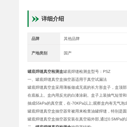
详细介绍
品牌
其他品牌
产地类别
国产
罐底焊缝真空检测盒
罐底焊缝检测盒型号：PSZ
一、罐底焊缝真空盒抽空器适用于真空试漏法
罐底焊缝真空盒采用薄板做成无底的长方形盒子，盒顶部
在底板上。盒内用反光的白漆涂刷。盒子上装抽气短管和
抽成55kPa的真空度，在-70KPa以上;观察盒内有
罐底焊缝真空盒抽空器常被用来检查油罐焊缝，特别是
罐底焊缝真空盒抽空器安装在真空箱外部,通过0.5MPa