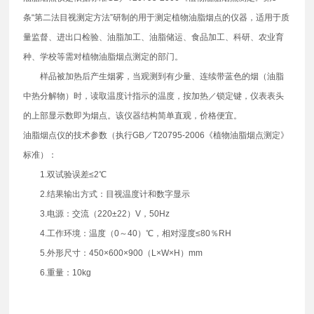
条“第二法目视测定方法”研制的用于测定植物油脂烟点的仪器，适用于质
量监督、进出口检验、油脂加工、油脂储运、食品加工、科研、农业育
种、学校等需对植物油脂烟点测定的部门。
样品被加热后产生烟雾，当观测到有少量、连续带蓝色的烟（油脂
中热分解物）时，读取温度计指示的温度，按加热／锁定键，仪表表头
的上部显示数即为烟点。该仪器结构简单直观，价格便宜。
油脂烟点仪的技术参数（执行GB／T20795-2006《植物油脂烟点测定》
标准）：
1.双试验误差≤2℃
2.结果输出方式：目视温度计和数字显示
3.电源：交流（220±22）V，50Hz
4.工作环境：温度（0～40）℃，相对湿度≤80％RH
5.外形尺寸：450×600×900（L×W×H）mm
6.重量：10kg