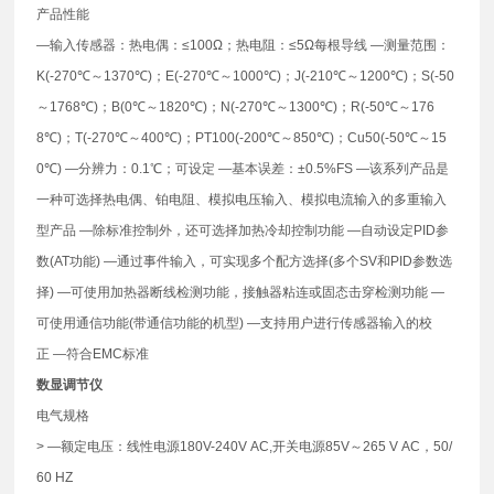
产品性能
—输入传感器：热电偶：≤100Ω；热电阻：≤5Ω每根导线 —测量范围：
K(-270℃～1370℃)；E(-270℃～1000℃)；J(-210℃～1200℃)；S(-50
～1768℃)；B(0℃～1820℃)；N(-270℃～1300℃)；R(-50℃～176
8℃)；T(-270℃～400℃)；PT100(-200℃～850℃)；Cu50(-50℃～15
0℃) —分辨力：0.1℃；可设定 —基本误差：±0.5%FS —该系列产品是
一种可选择热电偶、铂电阻、模拟电压输入、模拟电流输入的多重输入
型产品 —除标准控制外，还可选择加热冷却控制功能 —自动设定PID参
数(AT功能) —通过事件输入，可实现多个配方选择(多个SV和PID参数选
择) —可使用加热器断线检测功能，接触器粘连或固态击穿检测功能 —
可使用通信功能(带通信功能的机型) —支持用户进行传感器输入的校
正 —符合EMC标准
数显调节仪
电气规格
> —额定电压：线性电源180V-240V AC,开关电源85V～265 V AC，50/
60 HZ