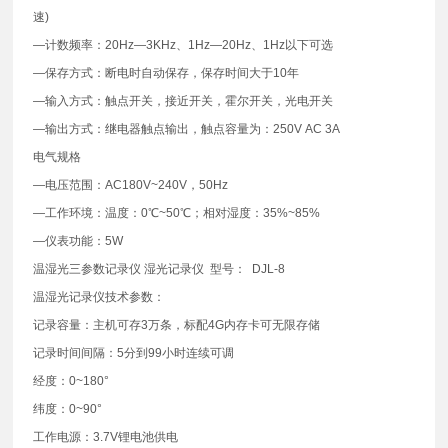
速)
—计数频率：20Hz—3KHz、1Hz—20Hz、1Hz以下可选
—保存方式：断电时自动保存，保存时间大于10年
—输入方式：触点开关，接近开关，霍尔开关，光电开关
—输出方式：继电器触点输出，触点容量为：250V AC 3A
电气规格
—电压范围：AC180V~240V，50Hz
—工作环境：温度：0℃~50℃；相对湿度：35%~85%
—仪表功能：5W
温湿光三参数记录仪 湿光记录仪 型号： DJL-8
温湿光记录仪技术参数：
记录容量：主机可存3万条，标配4G内存卡可无限存储
记录时间间隔：5分到99小时连续可调
经度：0~180°
纬度：0~90°
工作电源：3.7V锂电池供电