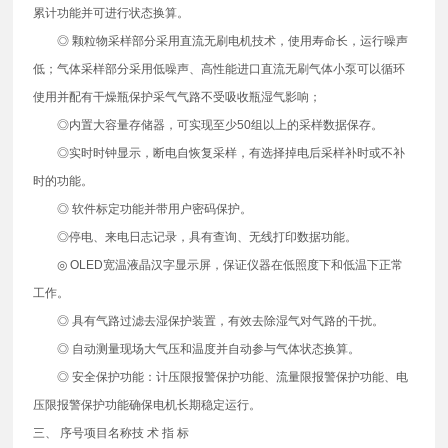
累计功能并可进行状态换算。
◎ 颗粒物采样部分采用直流无刷电机技术，使用寿命长，运行噪声
低；气体采样部分采用低噪声、高性能进口直流无刷气体小泵可以循环
使用并配有干燥瓶保护采气气路不受吸收瓶湿气影响；
◎内置大容量存储器，可实现至少50组以上的采样数据保存。
◎实时时钟显示，断电自恢复采样，有选择掉电后采样补时或不补
时的功能。
◎ 软件标定功能并带用户密码保护。
◎停电、来电日志记录，具有查询、无线打印数据功能。
◎ OLED宽温液晶汉字显示屏，保证仪器在低照度下和低温下正常
工作。
◎ 具有气路过滤去湿保护装置，有效去除湿气对气路的干扰。
◎ 自动测量现场大气压和温度并自动参与气体状态换算。
◎ 安全保护功能：计压限报警保护功能、流量限报警保护功能、电
压限报警保护功能确保电机长期稳定运行。
三、 序号项目名称技 术 指 标