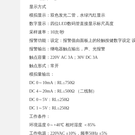
显示方式
模拟显示：双色发光二管，水绿汽红显示
数字显示：四位LED数码管直接显示标尺高度
采样速率：10次/秒
报警功能：设定：报警值由面板上的轻触按健数字设定 
报警输出：继电器触点输出，声、光报警
触点容量：220V AC 3A；30V DC 3A
触点形式：常开
模拟量输出：
DC 0～10mA：RL≤750Ω
DC 4～20mA：RL≤500Ω （二线制）
DC 0～5V：RL≤250Ω
DC 1～5V：RL≤250Ω
工作条件：
环境温度 0～+40℃ 相对湿度 ＜85%
工作电源：220VAC ±10%，频率50Hz ±5%