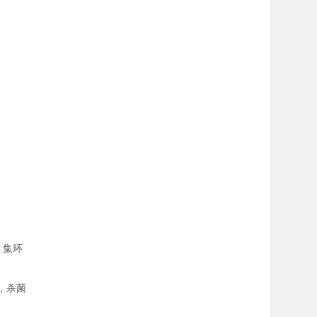
，集环
，杀菌