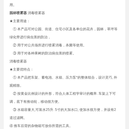
用。
园林喷雾器
消毒喷雾器
★主要用途：
① 本产品可对公园、街道、住宅小区及各单位的花卉，园林，草坪等
绿化带进行病虫害的防治，
② 用于对公共场所进行喷雾消毒，杀菌等使用。
③ 用于对各种果树的防治病虫害的喷雾。
消毒喷雾器
★主要优特点：
① 本产品把车架、蓄电池、水箱、压力泵*的整体组合，设计灵巧, 外
观精致。
② 按黄金比例设计的外形，符合人体工程学审计的概率. 车架上下可
调，底下有推动轮，移动很方便。
③ 水箱容量大,可装水25升. 5寸的大加水口, 使加水很方便，并设有2
道过滤网。
④ 推车后背的杂物箱可放你所需的工具。