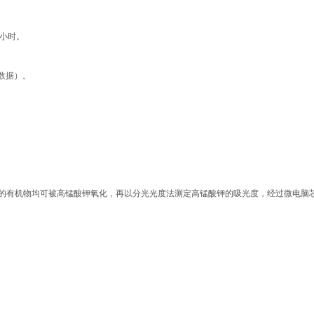
万小时。
测数据）。
的有机物均可被高锰酸钾氧化，再以分光光度法测定高锰酸钾的吸光度，经过微电脑