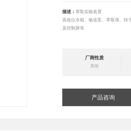
描述：
萃取实验装置
高低位水箱、输送泵、萃取塔、转
及控制屏等
厂商性质
其他
产品咨询