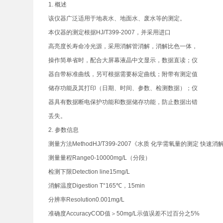
1. 概述
该仪器广泛适用于地表水、地面水、废水等的测定。
本仪器的测定根据HJ/T399-2007，并采用进口
高亮度长寿命冷光源，采用消解管消解，消解比色一体，
操作简单省时，配合大屏幕液晶中文显示，数据直读；仪
器自带标准曲线，另可根据需要标定曲线；附带有测定值
储存功能及其打印（日期、时间、参数、检测数据）；仪
器具有数据断电保护功能和数据储存功能，防止数据出错
丢失。
2. 参数信息
测量方法MethodHJ/T399-2007《水质 化学需氧量的测定 快
测量量程Range0-10000mg/L（分段）
检测下限Detection line15mg/L
消解温度Digestion T°165℃，15min
分辨率Resolution0.001mg/L
准确度AccuracyCOD值＞50mg/L示值误差不过百分之5%