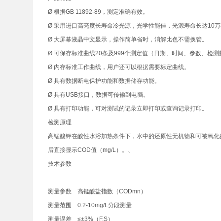
Ø 根据GB 11892-89，测定准确有效。
Ø 采用进口高亮度长寿命冷光源，光学性能佳，光源寿命长达10
Ø 大屏幕液晶中文显示，操作简单省时，消解比色不需换管。
Ø 可保存标准曲线20条及999个测定值（日期、时间、参数、检
Ø 内存标准工作曲线，用户还可以根据需要标定曲线。
Ø 具有数据断电保护功能和数据储存功能。
Ø 具有USB接口，数据可传输到电脑。
Ø 具有打印功能，可对测试的记录立即打印或查询记录打印。
检测原理
高锰酸钾在酸性水浴加热条件下，水中的还原性无机物和可被氧化
后直接显示COD值（mg/L）。、
技术参数
测量参数
高锰酸盐指数（CODmn）
测量范围
0.2-10mg/L分段测量
测量误差
≤±3%（F.S）