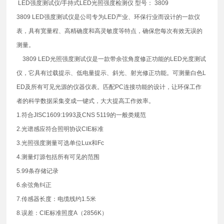
LED强度测试仪/手持式LED光照强度检测仪 型号： 3809
3809 LED强度测试仪是公司专为LED产业、环保行业而设计的一款仪
表，具有宽量程、高精确度和高灵敏度等特点，确保您每次有效无误的
测量。
3809 LED光照强度测试仪是一款带余弦角度修正功能的LED光度测试
仪，它具有过载提示、低电量提示、斜光、射光修正功能。可测量白色L
ED及所有可见光源的仪器仪表。匹配PC连接功能的设计，让环保工作
者的科学数据采集变成一键式，大大提高工作效率。
1.符合JISC1609:1993及CNS 5119的一般类规范
2.光谱感应符合照明协议CIE标准
3.光照强度测量可选单位Lux和Fc
4.测量灯源包括所有可见的范围
5.99条存储记录
6.余弦角纠正
7.传感器长度：电缆线约1.5米
8.误差：CIE标准照度A（2856K）