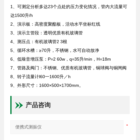
1、可测定分析多达23个点处的压力变化情况，管内大流量可
达1500升/h
2、演示板：高密度聚酯板，活动水平坐标红线
3、演示主管段：透明优质有机玻璃管
4、测压点：有机玻璃管2 3根
5、循环水槽：≥70升，不锈钢，水可自动放净
6、低噪音增压泵：P=2 60w，q=35升/min，H=18m
7、管路及阀门：不锈钢、优质有机玻璃管，铜球阀与铜闸阀
8、转子流量计l60一1600升／h
9、外形尺寸：1600×500×1700mm。
产品咨询