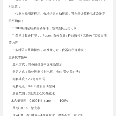
则运算；
* 仪器自动测定样品、分析结果自动显示，可自动计算样品多次测定
的平均值；
* 300条测定结果自动存储，随时查阅历史记录；
* 自动计算并打印 ug / ppm / 百分含量 / 样品编号 / 试验员 / 实验日期
等内容
* 多种语言显示操作，标准修订时，仪器程序可升级；
主要技术指标：
显示方式：彩色触摸屏中文液晶显示
测定方式：微处理器控制电解（卡尔-费休库仑法）
电解速度：2.4毫克水/分
电解电流：0-400毫安自动控制
测量范围：3微克水-100毫克水
水含量范围：0.0001%（1ppm）—100%
灵 敏 度：0.1微克水
准 确 度：在3微克—1毫克水时，误差不大于±0.2%