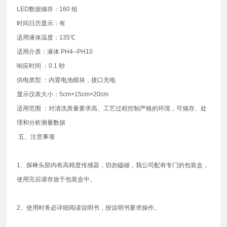
LED数据储存：160 组
时间日历显示：有
适用液体温度：135℃
适用介质：液体 PH4--PH10
响应时间 ：0.1 秒
供电类型 ：内置电池模块，接口充电
显示仪表大小：5cm×15cm×20cm
适用范围 ：对清洗质量要求高、工艺过程控制严格的环境，可储存、处
理和分析测量数据
五、注意事项
1、探棒头部内有高精度传感器，切勿磕碰，我公司配有专门的包装盒，
使用完后请存放于包装盒中。
2、使用时务必详细阅读说明书，按说明书要求操作。