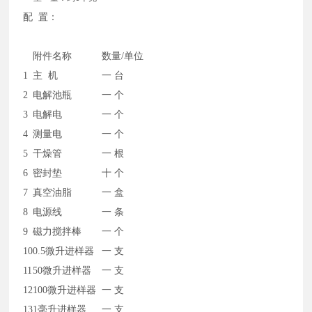
配
置：
附件名称
数量/单位
1
主
机
一 台
2
电解池瓶
一 个
3
电解电
一 个
4
测量电
一 个
5
干燥管
一 根
6
密封垫
十 个
7
真空油脂
一 盒
8
电源线
一 条
9
磁力搅拌棒
一 个
10
0.5微升进样器
一 支
11
50微升进样器
一 支
12
100微升进样器
一 支
13
1毫升进样器
一 支