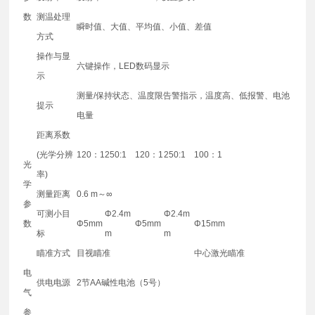
数
测温处理
瞬时值、大值、平均值、小值、差值
方式
操作与显
六键操作，LED数码显示
示
测量/保持状态、温度限告警指示，温度高、低报警、电池
提示
电量
距离系数
(光学分辨
120：1
250:1
120：1
250:1
100：1
光
率)
学
测量距离
0.6 m～∞
参
可测小目
Φ2.4m
Φ2.4m
数
Φ5mm
Φ5mm
Φ15mm
标
m
m
瞄准方式
目视瞄准
中心激光瞄准
电
供电电源
2节AA碱性电池（5号）
气
参