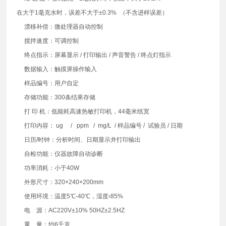
在大于1毫克水时，误差不大于±0.3% （不含进样误差）
漂移补偿：微处理器自动控制
搅拌速度：可调控制
终点指示：屏幕显示 / 打印输出 / 声音警告 / 终点灯指示
数据输入：触摸屏操作输入
样品编号：用户自定
存储功能：300条结果存储
打 印 机：低能耗高速热敏打印机，44毫米纸宽
打印内容： ug / ppm / mg/L / 样品编号 / 试验员 / 日期
日历/时钟：分析时间、日期显示并打印输出
自检功能：仪器故障自动诊断
功率消耗：小于40W
外形尺寸：320×240×200mm
使用环境：温度5℃-40℃，湿度‹85%
电 源：AC220V±10% 50HZ±2.5HZ
重 量：约6千克