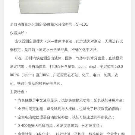
全自动微量水分测定仪/微量水分仪型号：SF-101
仪器描述：
该仪器测定原理为卡尔—费休库仑法，此方法为对测定，无需进行试
剂标定，是目前上测定水分含量经典、准确的化学方法。
可在一分钟内快速测定出液体．固体．气体中的水分含量，直接显示
测定结果，并自动换算、打印百分含量%、ppm、mg/l，测定范围为0.0
001%（1ppm）至100%，广泛应用在石油、化工、电力、制药、农
药、铁路行业及院校科研等单位。
主要特点：
* 彩色触摸屏中文液晶显示，试剂失效提示功能，延长试剂使用寿命;
* 全密封滴定池瓶，避免试剂与人接触，也避免了环境湿度的影响；
* 空白电流微处理器自动控制补偿，试剂可快速达到平衡状态；
* 0-400毫安大电解电流，检测灵敏度高、分析速度快；
* 含量计算（3条公式），统计计算（平均值、标准偏差、变化率）四