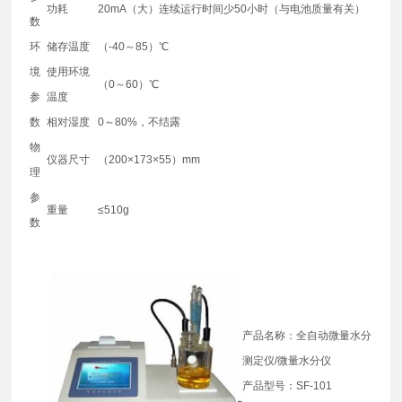
功耗
20mA（大）连续运行时间少50小时（与电池质量有关）
数
环
储存温度
（-40～85）℃
境
使用环境
（0～60）℃
参
温度
数
相对湿度
0～80%，不结露
物
仪器尺寸
（200×173×55）mm
理
参
重量
≤510g
数
产品名称：全自动微量水分
测定仪/微量水分仪
产品型号：SF-101