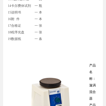
14
卡尔费休试剂
一 瓶
15
说明书
一 本
16
附
件
一 本
17
合格证
一 张
18
程序光盘
一 张
19
数据线
一 条
产品
名
称：
漩涡
混合
器
产品