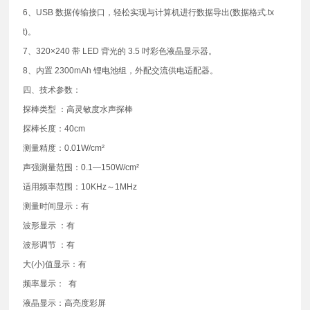
6、USB 数据传输接口，轻松实现与计算机进行数据导出(数据格式.tx
t)。
7、320×240 带 LED 背光的 3.5 吋彩色液晶显示器。
8、内置 2300mAh 锂电池组，外配交流供电适配器。
四、技术参数：
探棒类型 ：高灵敏度水声探棒
探棒长度：40cm
测量精度：0.01W/cm²
声强测量范围：0.1—150W/cm²
适用频率范围：10KHz～1MHz
测量时间显示：有
波形显示 ：有
波形调节 ：有
大(小)值显示：有
频率显示： 有
液晶显示：高亮度彩屏