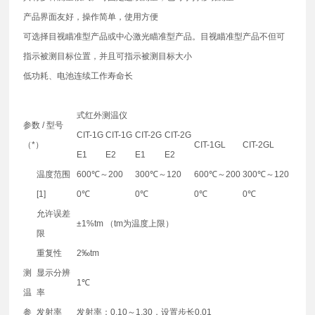
产品界面友好，操作简单，使用方便
可选择目视瞄准型产品或中心激光瞄准型产品。目视瞄准型产品不但可
指示被测目标位置，并且可指示被测目标大小
低功耗、电池连续工作寿命长
式红外测温仪
参数 / 型号
CIT-1G
CIT-1G
CIT-2G
CIT-2G
（*）
CIT-1GL
CIT-2GL
E1
E2
E1
E2
温度范围
600℃～200
300℃～120
600℃～200
300℃～120
[1]
0℃
0℃
0℃
0℃
允许误差
±1%tm （tm为温度上限）
限
重复性
2‰tm
测
显示分辨
1℃
温
率
参
发射率
发射率：0.10～1.30，设置步长0.01