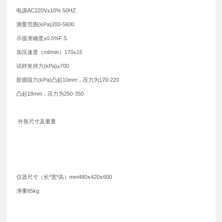
电源AC220V±10% 50HZ
测量范围(kPa)200-5600
示值准确度±0.5%F.S
加压速度（ml/min）170±15
试样夹持力(kPa)≥700
胶膜阻力(kPa)凸起10mm，压力为170-220
凸起18mm，压力为250-350
外形尺寸及重量
仪器尺寸（长*宽*高）mm480ⅹ420ⅹ600
净重65kg