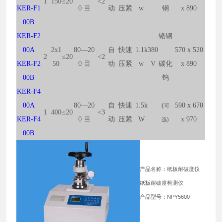
1
150
≤20
<2
KER-F1
0
目
动
压紧
w
钢
x 890
00B
KER-F2
铬钢
00A
2x1
80—20
自
快速
1.1k
380
570 x 520
2
≤20
<2
KER-F2
50
0
目
动
压紧
w
V
碳化
x 890
00B
钨
KER-F4
00A
80—20
自
快速
1.5k
(
590 x 670
可
1
400
≤20
<3
KER-F4
0
目
动
压紧
W
x 970
选)
00B
产品名称：纸板耐破度仪
纸板耐破度检测仪
产品型号：NPY5600