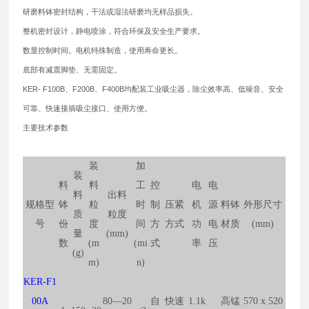
研磨料钵密封结构，干法或湿法研磨均无样品损失。
整机密封设计，静电喷涂，符合环保及安全生产要求。
数显控制时间。电机特殊制造，使用寿命更长。
底部有减震脚垫、无需固定。
KER- F100B、F200B、F400B均配装工业吸尘器，除尘效率高、低噪音、安全
可靠、快速接插吸尘接口、使用方便。
主要技术参数
装
加
装
料
料
工
控
电
电
料
出料
规格型
钵
粒
时
制
压紧
机
源
料钵
外形尺寸
质
粒度
号
份
度
间
方
方式
功
电
材质
(mm)
量
(mm)
数
(m
(mi
式
率
压
(g)
m)
n)
KER-F1
00A
80—20
自
快速
1.1k
高锰
570 x 520