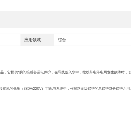
应用领域
综合
品，它提供*的间接后备漏电保护，在导线落入水中，拉线带电等电网发生故障时，
地的低压（380V/220V）TT配电系统中，作线路多级保护的总保护或分保护之