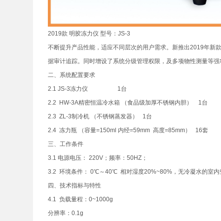
2019款 明胶冻力仪 型号：JS-3
不断提升产品性能，适应不同层次的用户需求。新推出2019年新款
据审计追踪。同时增设了系统分级管理权限，及多项物性测量等强
二、系统配置要求
2.1 JS-3冻力仪 1台
2.2 HW-3A精密恒温冷水箱 （食品级加厚不锈钢内胆） 1台
2.3 ZL-3制冷机 （不锈钢蒸发器） 1台
2.4 冻力瓶 （容量=150ml 内经=59mm 高度=85mm） 16套
三、工作条件
3.1 电源电压： 220V；频率：50HZ；
3.2 环境条件： 0℃～40℃ 相对湿度20%~80%，无冷凝水的
四、技术指标与特性
4.1 负载量程：0~1000g
分辨率：0.1g