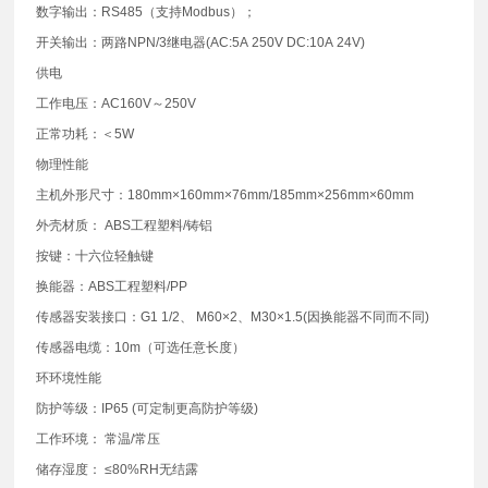
数字输出：RS485（支持Modbus）；
开关输出：两路NPN/3继电器(AC:5A 250V DC:10A 24V)
供电
工作电压：AC160V～250V
正常功耗：＜5W
物理性能
主机外形尺寸：180mm×160mm×76mm/185mm×256mm×60mm
外壳材质： ABS工程塑料/铸铝
按键：十六位轻触键
换能器：ABS工程塑料/PP
传感器安装接口：G1 1/2、 M60×2、M30×1.5(因换能器不同而不同)
传感器电缆：10m（可选任意长度）
环环境性能
防护等级：IP65 (可定制更高防护等级)
工作环境： 常温/常压
储存湿度： ≤80%RH无结露