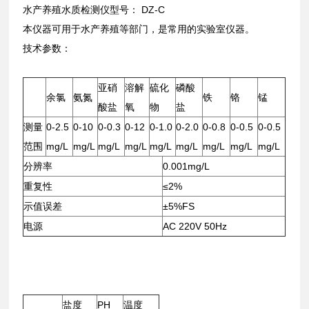
水产养殖水质检测仪型号： DZ-C
本仪器可用于水产养殖等部门，是常用的实验室仪器。
技术参数：
亚硝
溶解
硫化
磷酸
余氯
氨氮
铁
铬
锰
酸盐
氧
物
盐
测量
0-2.5
0-10
0-0.3
0-12
0-1.0
0-2.0
0-0.8
0-0.5
0-0.5
范围
mg/L
mg/L
mg/L
mg/L
mg/L
mg/L
mg/L
mg/L
mg/L
分辨率
0.001mg/L
重复性
≤2%
示值误差
±5%FS
电源
AC 220V 50Hz
盐度
PH
温度