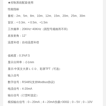
★控制系统配套使用
性能指标
量程：2m、5m、8m、10m、12m、15m、20m、25m、30m
盲区：< 0.3m、< 0.5m、<1.5m
工作频率：20KHz~40KHz（因型号规格而不同）
差发射角：12°
温度补偿：自动温度补偿
值精度：0.3%F.S
显示分辩率：小1mm
显示:中英文大屏ＬＣＤ、彩屏TFT（可选）
输入信号
数字信号：RS485(支持Modbus协议)
电流信号：4-20mA
输出信号（订货时选定）
模拟输出信号：0～20mA；4～20mA负载>300Ω；0～5V；0～10V