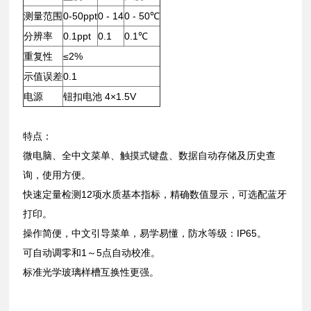
测量范围
0-50ppt
0 - 14
0 - 50℃
分辨率
0.1ppt
0.1
0.1℃
重复性
≤2%
示值误差
0.1
电源
钮扣电池 4×1.5V
特点：
微电脑、全中文菜单、触摸式键盘、数据自动存储及历史查
询，使用方便。
快速定量检测12项水质基本指标，精确数值显示，可选配蓝牙
打印。
操作简便，中文引导菜单，易学易懂，防水等级：IP65。
可自动调零和1～5点自动校准。
标准光学玻璃样槽互换性更强。