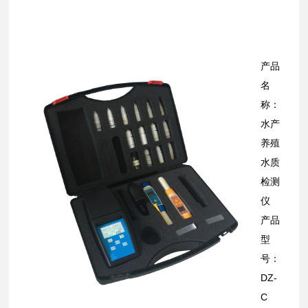
产品
名
称：
水产
养殖
水质
检测
仪
产品
型
号：
DZ-
C