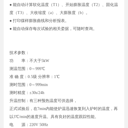
● 能自动计算软化温度（T1）、开始膨胀温度（T2）、固化温
度（T3）、大收缩度（a）、大膨胀度（b）。
● 打印煤样膨胀曲线和分析报表。
● 能自动保存每次试验的相关娄据，可随时查询。
技术参数：
功 率：不大于5kW
测温范围：0～999℃
准 确 度：0.5级 分辨率：1℃
测时范围：0～999min
测时精度：±30s/24h
升温控制：有三种预热温度可供选择，
正式试验后，在7min内能使炉温迅速恢复到入炉时的温度，再
以3℃/min的速度升温。具有良好的温度跟踪性能。
电 源：220V 50Hz