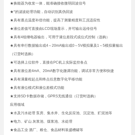
★换能器为收发一体，能准确接收微弱回波信号
★*的滤波处理功能，自动识别真伪回波
★具有逐点温度补偿功能，提高了测量精度和工况适应性
★液位差值可直接由LCD现场显示，并可输出远传信号
★具有4组继电器输出，可用于液位差段式或位式控制（选购）
★具有串行数据输出或4～20mA输出或0～5V模拟量及1～5模拟量输出
（订货时选购）
★可选择上位软件，直接在PC机上实际监控各点
★具有液位差4mA、20mA数字化微调功能，调试非常方便和快捷
★具有满量程起点和终点任意数字化平移功能
★具有液位模式和液位差模式功能
★支持SD卡数据存储，GPRS无线通信（订货时选购）
应用领域
★水及污水处理 泵房、集水井、生化反应池、沉淀池、贮泥池等
★电力、矿山 灰浆池、煤浆池、水处理
★食品工业 酒厂、粮仓、食品材料装盛槽罐等