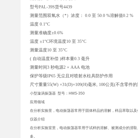
型号PAL-39S货号4439
测量范围双氧水（*）浓度： 0.0 至 50.0 %溶解值0.2 %
温度 0.1°C
测量准确度±0.6%
温度 ±1°C环境温度10 至 35°C
测量温度10 至 35°C
( 自动温度补偿 )样本量0.3 毫升
测量时间3 秒电源2 × AAA 电池
保护等级IP65 无尘且对喷射水柱具防护作用
尺寸重量55(W) ×31(D)×109(H)毫米, 100公克(不含零件
小型漩涡振荡器 型号：HMS-350
应用领域
在分析实验里，电动振荡器常用于固体样品的溶解，样品萃取以及
仪器介绍
在分析实验室里，电动振荡器常用于试样的溶解、被测成分的浸取
多。