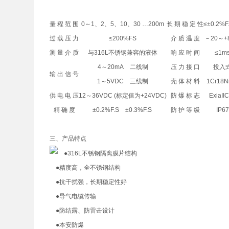
量 程 范 围
0～1、2、5、10、30 …200m
长 期 稳 定 性
≤±0.2%F
过 载 压 力
≤200%FS
介 质 温 度
－20～+
测 量 介 质
与316L不锈钢兼容的液体
响 应 时 间
≤1m
4～20mA 二线制
压 力 接 口
投入
输 出 信 号
1～5VDC 三线制
壳 体 材 料
1Cr18Ni
供 电 电 压
12～36VDC (标定值为+24VDC)
防 爆 标 志
ExiaII
精 确 度
±0.2%F.S ±0.3%F.S
防 护 等 级
IP67
三、产品特点
●316L不锈钢隔离膜片结构
●精度高，全不锈钢结构
●抗干扰强，长期稳定性好
●导气电缆传输
●防结露、防雷击设计
●本安防爆