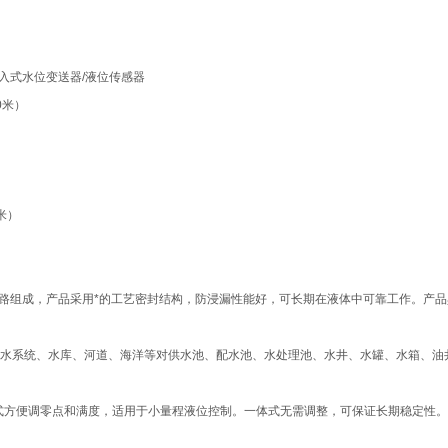
投入式水位变送器/液位传感器
0米）
米）
表电路组成，产品采用*的工艺密封结构，防浸漏性能好，可长期在液体中可靠工作。产
水系统、水库、河道、海洋等对供水池、配水池、水处理池、水井、水罐、水箱、油
两种。分体式方便调零点和满度，适用于小量程液位控制。一体式无需调整，可保证长期稳定性