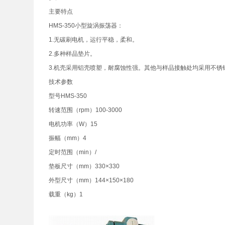
主要特点
HMS-350小型旋涡振荡器：
1.无碳刷电机，运行平稳，柔和。
2.多种样品垫片。
3.机壳采用铝壳喷塑，耐腐蚀性强。其他与样品接触处均采用不
技术参数
型号HMS-350
转速范围（rpm）100-3000
电机功率（W）15
振幅（mm）4
定时范围（min）/
垫板尺寸（mm）330×330
外型尺寸（mm）144×150×180
载重（kg）1