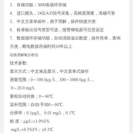
3. 存储功能：3000条循环存储
4. 进口膜头，24位A/D信号采集，高精度测量，准确可靠
5. 中文主菜单操作，易于理解，操作快捷方便
6. 标准输出信号类型可选，报警继电器可任意设定
7. 数据循环存储功能，自动清除溢出数据，操作简单，查询
方便，断电数据存储时间10年以上
在线溶解氧分析仪
技术参数:
显示方式：中文液晶显示，中文菜单式操作
测量范围：0～100.0μg /L , 100～1000.0μg /L，
0～20.0 mg/L
量程自动转换；0～60℃
温补范围：自动/手动0～60℃
分辨率：0.1μg/L、0.01 mg/L , 0.1℃
精 度：μg/L:±1.0%FS;
mg/L:±0.5%FS；±0.3℃