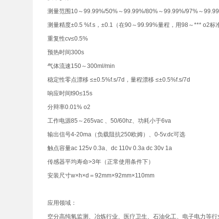
测量范围10～99.99%/50%～99.99%/80%～99.99%/97%～99.9
测量精度±0.5 %f.s，±0.1（在90～99.99%量程，用98～*** o
重复性cv≤0.5%
预热时间300s
气体流速150～300ml/min
稳定性零点漂移 ≤±0.5%f.s/7d，量程漂移 ≤±0.5%f.s/7d
响应时间t90≤15s
分辩率0.01% o2
工作电源85～265vac 、50/60hz、功耗小于6va
输出信号4-20ma（负载阻抗250欧姆）、0-5v.dc可选
触点容量ac 125v 0.3a、dc 110v 0.3a dc 30v 1a
传感器平均寿命>3年（正常使用条件下）
安装尺寸w×h×d＝92mm×92mm×110mm
应用领域：
空分高纯氧监测、冶炼行业、医疗卫生、石油化工、电子电力等行