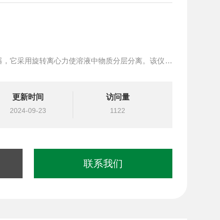
器，它采用旋转离心力使溶液中物质分层分离。该仪器
，具有运转平稳、体积小、造型美观、温升低、使用效
心转盘及离心护管，坚固耐用不易损坏，水平转子使离
更新时间
访问量
2024-09-23
1122
联系我们