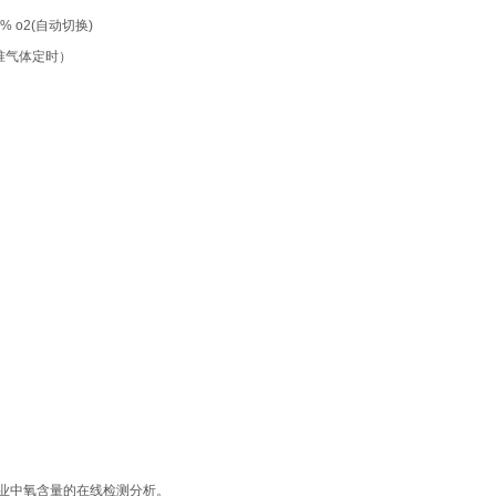
9% o2(自动切换)
2标准气体定时）
业中氧含量的在线检测分析。