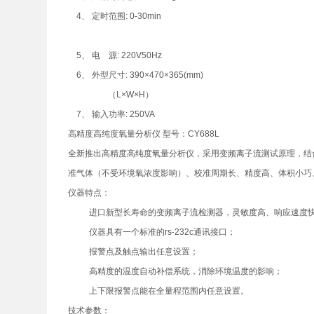
4、 定时范围: 0-30min
5、 电 源: 220V50Hz
6、 外型尺寸: 390×470×365(mm)
（L×W×H）
7、 输入功率: 250VA
高精度高纯度氧量分析仪 型号：CY688L
全新推出高精度高纯度氧量分析仪，采用变频离子流测试原理，结
准气体（不受环境氧浓度影响）、校准周期长、精度高、体积小巧
仪器特点：
进口新型长寿命的变频离子流检测器，灵敏度高、响应速度
仪器具有一个标准的rs-232c通讯接口；
报警点及触点输出任意设置；
高精度的温度自动补偿系统，消除环境温度的影响；
上下限报警点能在全量程范围内任意设置。
技术参数：