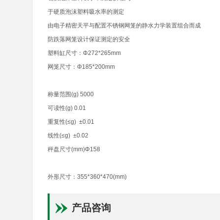
于硬质泡沫塑料吸水率的测定
由电子精密天平与配置不锈钢网笼的静水力学装置组合而成
防跌落网笼设计保证测定的安全
塑料缸尺寸：Φ272*265mm
网笼尺寸：Φ185*200mm
称量范围(g) 5000
可读性(g) 0.01
重复性(≤g) ±0.01
线性(≤g) ±0.02
秤盘尺寸(mm)Φ158
外形尺寸：355*360*470(mm)
产品咨询