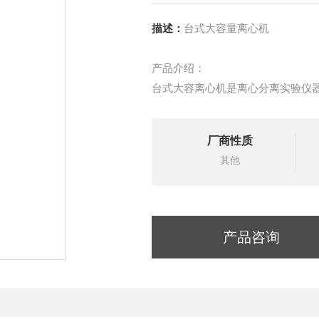
描述：
台式大容量离心机
产品介绍：
台式大容离心机是离心分离实验仪
采用无级调速和自动调节平衡装置
率高以及适用性广等优点。金属离
厂商性质
心分离效果更佳。
其他
产品咨询