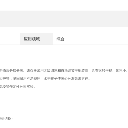
应用领域
综合
中物质分层分离。该仪器采用无级调速和自动调节平衡装置，具有运转平稳、体积小
心护管，坚固耐用不易损坏，水平转子使离心分离效果更佳。
免疫等作定性分析实验。
，可随意切换）