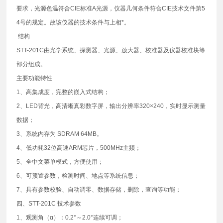
要求，光源色温符合CIE标准A光源，仪器几何条件符合CIE技术文件第5
4号的规定。故该仪器的技术条件与上相*。
结构
STT-201C由光学系统、探测器、光源、放大器、校准器及仪器校准块等
部分组成。
主要功能特性
1、高集成度，完整的嵌入式结构；
2、LED背光，高清晰真彩数字屏，输出分辨率320×240，实时显示测量
数据；
3、系统内存为 SDRAM 64MB。
4、低功耗32位高速ARM芯片，500MHz主频；
5、全中文菜单模式，方便使用；
6、可预置参数，检测时间、地点等系统信息；
7、具有参数校验、自动调零、数据存储，删除，查询等功能；
四、STT-201C 技术参数
1、观测角（α）：0.2°～2.0°连续可调；