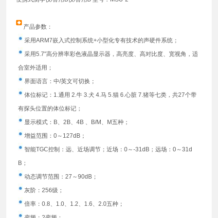
产品参数：
采用ARM7嵌入式控制系统+小型化专有技术的声硬件系统；
采用5.7"高分辨率彩色液晶显示器，高亮度、高对比度、宽视角，适
合室外适用；
界面语言：中/英文可切换；
体位标记：1.通用 2.牛 3.犬 4.马 5.猫 6.心脏 7.猪等七类，共27个带
有探头位置的体位标记；
显示模式：B、2B、4B 、B/M、M五种；
增益范围：0～127dB；
智能TGC控制：远、近场调节；近场：0～-31dB；远场：0～31d
B；
动态调节范围：27～90dB；
灰阶：256级；
倍率：0.8、1.0、1.2、1.6、2.0五种；
变频：2变频；