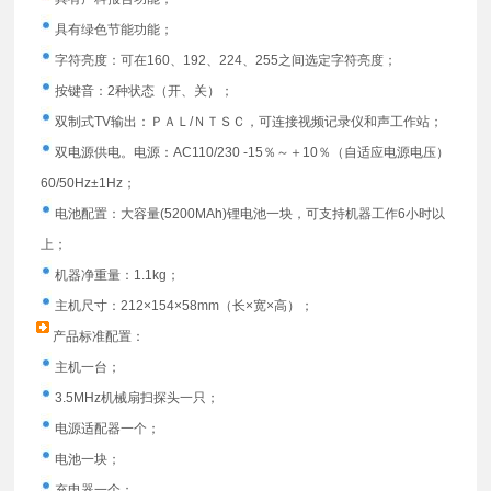
具有绿色节能功能；
字符亮度：可在160、192、224、255之间选定字符亮度；
按键音：2种状态（开、关）；
双制式TV输出：ＰＡＬ/ＮＴＳＣ，可连接视频记录仪和声工作站；
双电源供电。电源：AC110/230 -15％～＋10％（自适应电源电压）
60/50Hz±1Hz；
电池配置：大容量(5200MAh)锂电池一块，可支持机器工作6小时以
上；
机器净重量：1.1kg；
主机尺寸：212×154×58mm（长×宽×高）；
产品标准配置：
主机一台；
3.5MHz机械扇扫探头一只；
电源适配器一个；
电池一块；
充电器一个；