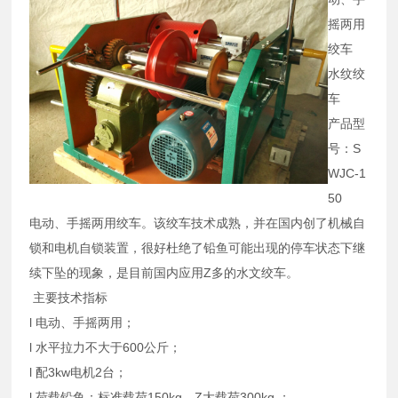
摇两用
绞车
水纹绞
车
产品型
号：S
WJC-1
50
电动、手摇两用绞车。该绞车技术成熟，并在国内创了机械自
锁和电机自锁装置，很好杜绝了铅鱼可能出现的停车状态下继
续下坠的现象，是目前国内应用Z多的水文绞车。
主要技术指标
l 电动、手摇两用；
l 水平拉力不大于600公斤；
l 配3kw电机2台；
l 荷载铅鱼：标准载荷150kg，Z大载荷300kg ；