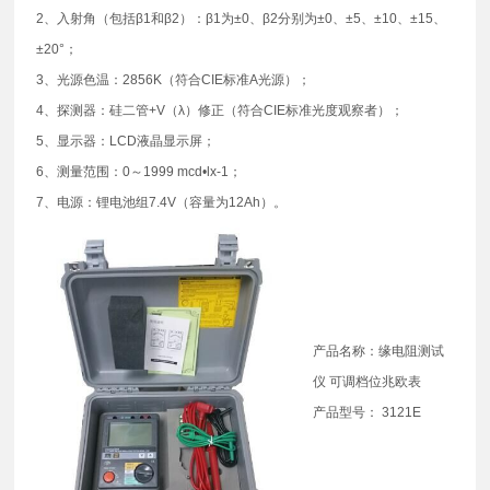
2、入射角（包括β1和β2）：β1为±0、β2分别为±0、±5、±10、±15、
±20°；
3、光源色温：2856K（符合CIE标准A光源）；
4、探测器：硅二管+V（λ）修正（符合CIE标准光度观察者）；
5、显示器：LCD液晶显示屏；
6、测量范围：0～1999 mcd•lx-1；
7、电源：锂电池组7.4V（容量为12Ah）。
产品名称：缘电阻测试
仪 可调档位兆欧表
产品型号： 3121E