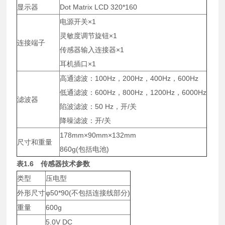
显示器
Dot Matrix LCD 320*160
电源开关×1
灵敏度调节旋钮×1
连接端子
传感器输入连接器×1
耳机插口×1
高通滤波：100Hz，200Hz，400Hz，600Hz
低通滤波：600Hz，800Hz，1200Hz，6000Hz
滤波器
陷波滤波：50 Hz，开/关
降噪滤波：开/关
178mm×90mm×132mm
尺寸和重量
860g(包括电池)
表
1.6
传感器技术参数
类型
压电型
外形尺寸
φ50*90(不包括连接线部分)
重量
600g
5.0V DC