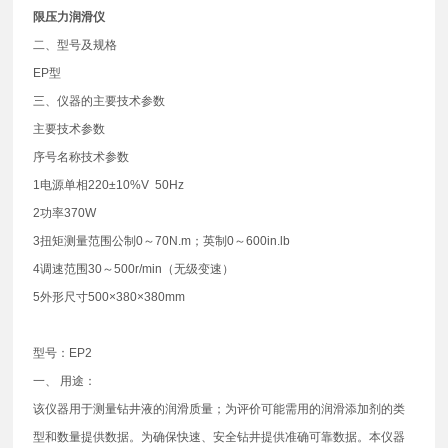
限压力润滑仪
​二、型号及规格
EP型
三、仪器的主要技术参数
主要技术参数
序号名称技术参数
1电源单相220±10%V 50Hz
2功率370W
3扭矩测量范围公制0～70N.m；英制0～600in.lb
4调速范围30～500r/min（无级变速）
5外形尺寸500×380×380mm
型号：EP2
一、 用途：
该仪器用于测量钻井液的润滑质量；为评价可能需用的润滑添加剂的类
型和数量提供数据。为确保快速、安全钻井提供准确可靠数据。本仪器