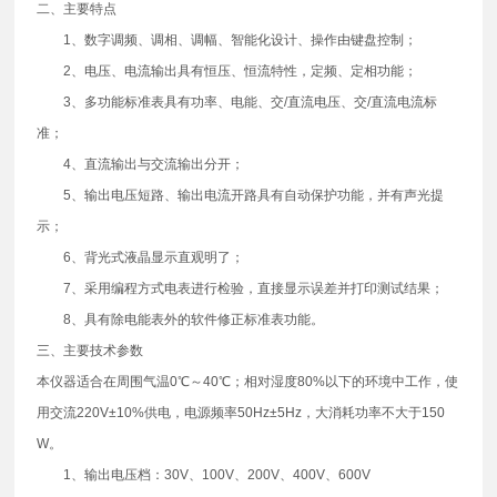
二、主要特点
1、数字调频、调相、调幅、智能化设计、操作由键盘控制；
2、电压、电流输出具有恒压、恒流特性，定频、定相功能；
3、多功能标准表具有功率、电能、交/直流电压、交/直流电流标
准；
4、直流输出与交流输出分开；
5、输出电压短路、输出电流开路具有自动保护功能，并有声光提
示；
6、背光式液晶显示直观明了；
7、采用编程方式电表进行检验，直接显示误差并打印测试结果；
8、具有除电能表外的软件修正标准表功能。
三、主要技术参数
本仪器适合在周围气温0℃～40℃；相对湿度80%以下的环境中工作，使
用交流220V±10%供电，电源频率50Hz±5Hz，大消耗功率不大于150
W。
1、输出电压档：30V、100V、200V、400V、600V