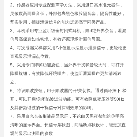
2、传感器应用专业探测声学方法，采用进口高水准元器件，
灵敏度高而噪音低，外部包裹黑色橡胶隔音套，隔音性能好，
坚实耐用，捕捉泄漏信号的能力远远高于同类产品。
3、耳机采用专业监听级全封闭式耳机，隔d绝外界杂音，泄漏
信号高保真如临实境，有效还原现场泄漏信号源。
4、每次泄漏采样都采用Z小值显示法显示泄漏信号，更轻松更
直观显示泄漏点位置。
5、采用专门降噪功能旋钮，当外界干扰噪音较大时，可打开
降噪旋钮，有效降低环境噪声，使监听泄漏噪声更加清晰独
立。
6、特设陷波按钮，用于陷波器的开/关切换。通过循环按下-松
开，可以开启/关闭陷波滤波功能。可有效降低变压器等50Hz
及其倍频谐波的干扰信号对探测效果的影响。
7、采用白光长条形液晶显示屏，不论白天黑夜都能给你明亮
清晰的显示界面。长信号条状图，间隔断点状设计，能更加直
观的显示出测量的参数