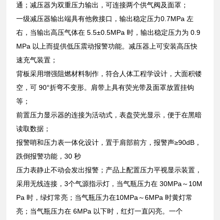
通；减压器为双重压力输出，可连接两个供气阀及面罩；
一级减压器输出端具有他救接口，输出稳定压力0.7MPa 左
右，当输出高压气体在 5.5±0.5MPa 时，输出稳定压力为 0.9
MPa 以上而提供低压震动报警功能。减压器上可安装高压快
速充气装置；
背板采用增强阻燃材料制作，符合人体工程学设计，大面积镂
空，可 90°折弯不变形。肩带上具有荧光带及面罩放置挂钩
等；
前置压力显示器的连接为活动式，表盘荧光显示，便于在黑暗
读取数据；
报警哨和压力表一体化设计，置于肩部前方，报警声≥90dB，
跌倒报警功能，30 秒
压力表静止不动会发出报警；产品上配置压力平视显示装置，
采用无线连接，3个气源指示灯，当气瓶压力在 30MPa～10M
Pa 时，绿灯常亮；当气瓶压力在10MPa～6MPa 时黄灯常
亮；当气瓶压力在 6MPa 以下时，红灯一直闪亮。一个