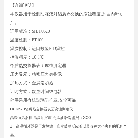
【详细说明】
本仪器用于检测防冻液对铝质热交换的腐蚀程度,系国内ling
产。
适用标准：SH/T0620
温度检测：PT100
温度控制：进口数显PID温控
控温精度：±0.1℃
铝质热交换器表面腐蚀测定器
压力显示：精密压力表指示
加热方式：金属浴加热
计时方式：数显时间继电器
外层采用有机玻璃防护罩,安全可靠
HCR620铝质热交换器表面腐蚀测定仪
高温恒温浴槽 高温油浴箱 高温油浴锅 型号：SCG
1、高温循环器是于发酵罐，真空玻璃反应釜以及各种大小夹套的配套产
品。