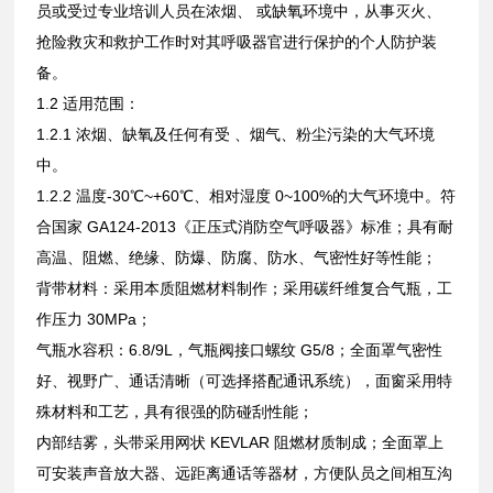
员或受过专业培训人员在浓烟、 或缺氧环境中，从事灭火、
抢险救灾和救护工作时对其呼吸器官进行保护的个人防护装
备。
1.2 适用范围：
1.2.1 浓烟、缺氧及任何有受 、烟气、粉尘污染的大气环境
中。
1.2.2 温度-30℃~+60℃、相对湿度 0~100%的大气环境中。符
合国家 GA124-2013《正压式消防空气呼吸器》标准；具有耐
高温、阻燃、绝缘、防爆、防腐、防水、气密性好等性能；
背带材料：采用本质阻燃材料制作；采用碳纤维复合气瓶，工
作压力 30MPa；
气瓶水容积：6.8/9L，气瓶阀接口螺纹 G5/8；全面罩气密性
好、视野广、通话清晰（可选择搭配通讯系统），面窗采用特
殊材料和工艺，具有很强的防碰刮性能；
内部结雾，头带采用网状 KEVLAR 阻燃材质制成；全面罩上
可安装声音放大器、远距离通话等器材，方便队员之间相互沟