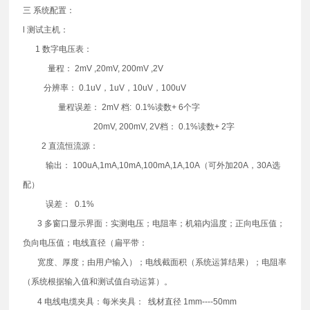
三 系统配置：
l 测试主机：
1 数字电压表：
量程： 2mV ,20mV, 200mV ,2V
分辨率： 0.1uV，1uV，10uV，100uV
量程误差： 2mV 档: 0.1%读数+ 6个字
20mV, 200mV, 2V档： 0.1%读数+ 2字
2 直流恒流源：
输出： 100uA,1mA,10mA,100mA,1A,10A（可外加20A，30A选
配）
误差： 0.1%
3 多窗口显示界面：实测电压；电阻率；机箱内温度；正向电压值；
负向电压值；电线直径（扁平带：
宽度、厚度；由用户输入）；电线截面积（系统运算结果）；电阻率
（系统根据输入值和测试值自动运算）。
4 电线电缆夹具：每米夹具： 线材直径 1mm----50mm