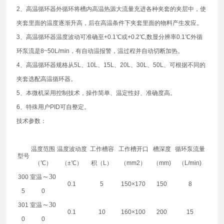
2、高温循环器外循环将槽内高温热源大流量充进各种夹套的夹层中，使
夹套里面的温度逐渐升高，后在高温条件下夹套里面的物料产生发应。
3、高温循环器温度波动可准确至+0.1℃或+0.2℃,数显分辨率0.1℃外循
环泵流是8~50L/min，有自动温报警，温过程并自动切断加热。
4、高温循环器规格从5L、10L、15L、20L、30L、50L、可根据不同的
夹套选配高温循环器。
5、本微机采用控制技术，操作简单、温定性好、准确度高。
6、特殊用户PID可自整定。
技术参数：
温度范围
温度波动度
工作槽容
工作槽开口
槽深度
循环泵流量
型号
（℃）
（±℃）
积（L）
（mm2）
（mm)
（L/min)
～3
300
室温
0
0.1
5
150×170
150
8
5
0
～3
301
室温
0
0.1
10
160×100
200
15
0
0