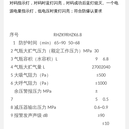
对码指示灯，对码时蓝灯闪亮，对码成功后蓝灯熄灭。一个电
源电量指示灯，低电压时黄灯闪亮；符合防爆认要求
序号
RHZK9
RHZK6.8
1
防护时间（
min
）
65~90
50~68
2
气瓶大贮气压力（额定工作压力）
MPa
30
3
气瓶容积（水容积）
L
9
6.8
4
气瓶大贮气量
L
2700
2040
5
大吸气阻力（
Pa
）
≤
500
6
大呼气阻力（
Pa
）
≤
1000
余压警报压力
MPa
±
7
5
0.5
8
减压器输出压力
MPa
0.6~0.9
9
报警发声声级
dB
≥
90
≤
10