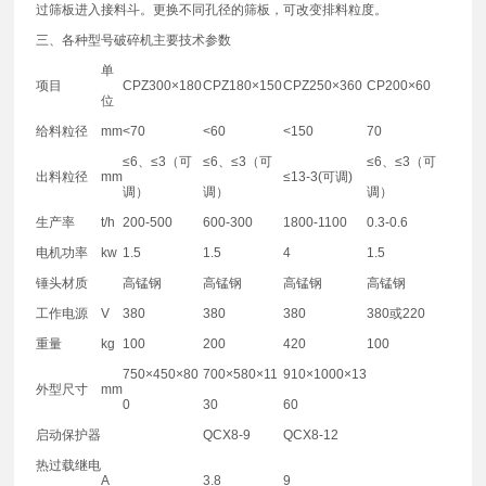
过筛板进入接料斗。更换不同孔径的筛板，可改变排料粒度。
三、各种型号破碎机主要技术参数
单
项目
CPZ300×180
CPZ180×150
CPZ250×360
CP200×60
位
给料粒径
mm
<70
<60
<150
70
≤6、≤3（可
≤6、≤3（可
≤6、≤3（可
出料粒径
mm
≤13-3(可调)
调）
调）
调）
生产率
t/h
200-500
600-300
1800-1100
0.3-0.6
电机功率
kw
1.5
1.5
4
1.5
锤头材质
高锰钢
高锰钢
高锰钢
高锰钢
工作电源
V
380
380
380
380或220
重量
kg
100
200
420
100
750×450×80
700×580×11
910×1000×13
外型尺寸
mm
0
30
60
启动保护器
QCX8-9
QCX8-12
热过载继电
A
3.8
9