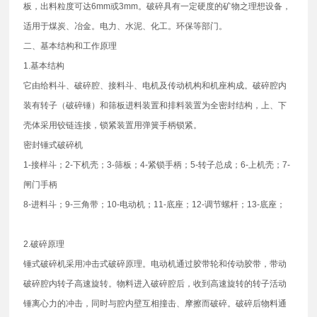
板，出料粒度可达6mm或3mm。破碎具有一定硬度的矿物之理想设备，
适用于煤炭、冶金。电力、水泥、化工。环保等部门。
二、基本结构和工作原理
1.基本结构
它由给料斗、破碎腔、接料斗、电机及传动机构和机座构成。破碎腔内
装有转子（破碎锤）和筛板进料装置和排料装置为全密封结构，上、下
壳体采用铰链连接，锁紧装置用弹簧手柄锁紧。
密封锤式破碎机
1-接样斗；2-下机壳；3-筛板；4-紧锁手柄；5-转子总成；6-上机壳；7-
闸门手柄
8-进料斗；9-三角带；10-电动机；11-底座；12-调节螺杆；13-底座；
2.破碎原理
锤式破碎机采用冲击式破碎原理。电动机通过胶带轮和传动胶带，带动
破碎腔内转子高速旋转。物料进入破碎腔后，收到高速旋转的转子活动
锤离心力的冲击，同时与腔内壁互相撞击、摩擦而破碎。破碎后物料通