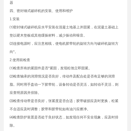
器
四、密封锤式破碎机的安装、使用和维护
1.安装
⑴密封锤式破碎机应水平安装在混凝土地基上并固紧，在泥凝土基础上
垫以硬木垫板或其他缓振材料，减少振动和噪音。
⑵连接电源时，应注意相线，使电机胶带轮的旋转方向与破碎机旋转方
向*。
2.使用前检查
⑴检查所有的紧固件是否*紧固，发现松弛立即固紧。
⑵检查轴承的润滑情况是否良好，传动件及配合处是否有足够的润滑
脂。同时用手盘动一下胶带轮，设备转动是否灵活，如转动不灵活，则
应查明原因并排除。
⑶检查传动带是否良好，张紧度是否合适；胶带破损应及时更换，松紧
不合适应及时调整；胶带和胶带轮如有油污应擦净。
⑷检查防护装置是否处于良好状态，如发现任何不安全现象，应及时排
除。