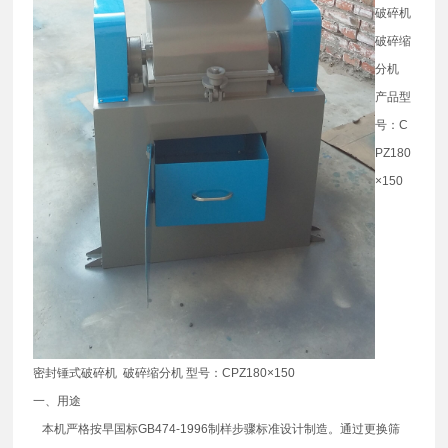
破碎机
破碎缩
分机
产品型
号：C
PZ180
×150
密封锤式破碎机 破碎缩分机 型号：CPZ180×150
一、用途
本机严格按早国标GB474-1996制样步骤标准设计制造。通过更换筛