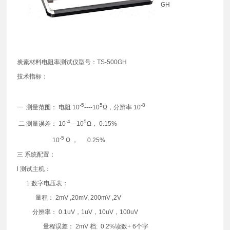
GH
炭素材料电阻率测试仪型号：TS-500GH
技术指标：
-5
5
-8
一 测量范围： 电阻 10
----10
Ω，分辨率 10
-4
5
二 测量误差： 10
---10
Ω， 0.15%
-5
10
Ω ， 0.25%
三 系统配置：
l 测试主机：
1 数字电压表：
量程： 2mV ,20mV, 200mV ,2V
分辨率： 0.1uV，1uV，10uV，100uV
量程误差： 2mV 档: 0.2%读数+ 6个字