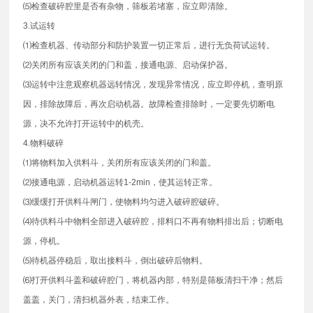
⑸检查破碎腔里是否有杂物，筛板若堵塞，应立即清除。
3.试运转
⑴检查机器、传动部分和防护装置一切正常后，进行无负荷试运转。
⑵关闭所有应该关闭的门和盖，接通电源、启动保护器。
⑶运转中注意观察机器远转情况，发现异常情况，应立即停机，查明原
因，排除故障后，再次启动机器。故障检查排除时，一定要先切断电
源，决不允许打开运转中的机壳。
4.物料破碎
⑴将物料加入供料斗，关闭所有应该关闭的门和盖。
⑵接通电源，启动机器运转1-2min，使其运转正常。
⑶缓缓打开供料斗闸门，使物料均匀进入破碎腔破碎。
⑷待供料斗中物料全部进入破碎腔，排料口不再有物料排出后；切断电
源，停机。
⑸待机器停稳后，取出接料斗，倒出破碎后物料。
⑹打开供料斗盖和破碎腔门，将机器内部，特别是筛板清扫干净；然后
盖盖，关门，清扫机器外表，结束工作。