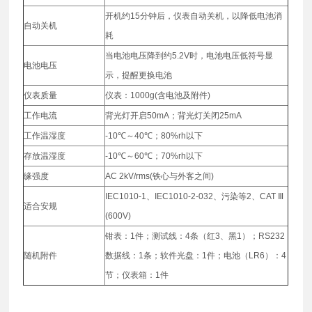
开机约15分钟后，仪表自动关机，以降低电池消
自动关机
耗
当电池电压降到约5.2V时，电池电压低符号显
电池电压
示，提醒更换电池
仪表质量
仪表：1000g(含电池及附件)
工作电流
背光灯开启50mA；背光灯关闭25mA
工作温湿度
-10℃～40℃；80%rh以下
存放温湿度
-10℃～60℃；70%rh以下
缘强度
AC 2kV/rms(铁心与外客之间)
IEC1010-1、IEC1010-2-032、污染等2、CAT Ⅲ
适合安规
(600V)
钳表：1件；测试线：4条（红3、黑1）；RS232
随机附件
数据线：1条；软件光盘：1件；电池（LR6）：4
节；仪表箱：1件