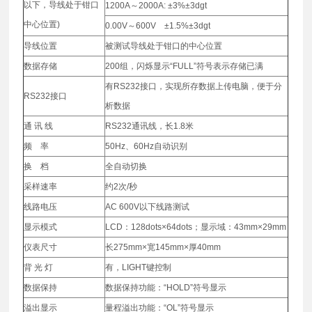
以下，导线处于钳口
1200A～2000A: ±3%±3dgt
中心位置)
0.00V～600V ±1.5%±3dgt
导线位置
被测试导线处于钳口的中心位置
数据存储
200组，闪烁显示“FULL”符号表示存储已满
有RS232接口，实现所存数据上传电脑，便于分
RS232接口
析数据
通 讯 线
RS232通讯线，长1.8米
频 率
50Hz、60Hz自动识别
换 档
全自动切换
采样速率
约2次/秒
线路电压
AC 600V以下线路测试
显示模式
LCD：128dots×64dots；显示域：43mm×29mm
仪表尺寸
长275mm×宽145mm×厚40mm
背 光 灯
有，LIGHT键控制
数据保持
数据保持功能：“HOLD”符号显示
溢出显示
量程溢出功能：“OL”符号显示