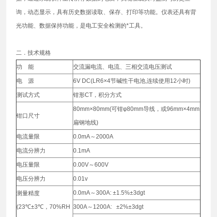
询，动态显示，具有历史数据读取、保存、打印等功能。仪表还具有背
光功能、数据保持功能，是电工安全检测的*工具。
二．技术规格
功 能
交流漏电流、电流、三相交流电压测试
电 源
6V DC(LR6×4节碱性干电池,连续使用12小时)
测试方式
钳形CT，积分方式
80mm×80mm(可钳φ80mm导线，或96mm×4mm
钳口尺寸
扁钢地线)
电流量限
0.0mA～2000A
电流分辨力
0.1mA
电压量限
0.00V～600V
电压分辨力
0.01v
0.0mA～300A: ±1.5%±3dgt
测量精度
(23℃±3℃，70%RH
300A～1200A: ±2%±3dgt