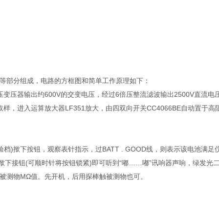
量等部分组成，电路的方框图和简单工作原理如下：
变压器输出约600V的交变电压，经过6倍压整流滤波输出2500V直流电
样，进入运算放大器LF351放大，由四双向开关CC4066BE自动置于高
验档)揿下按钮，观察表针指示，过BATT . GOOD线，则表示该电池满足
揿下接钮(可顺时针将按钮锁紧)即可听到“嘟……嘟”讯响器声响，绿发光
被测物MΩ值。先开机，后用探棒触被测物也可。