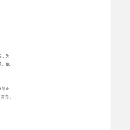
压，为
阻、低
仪器正
二管亮，