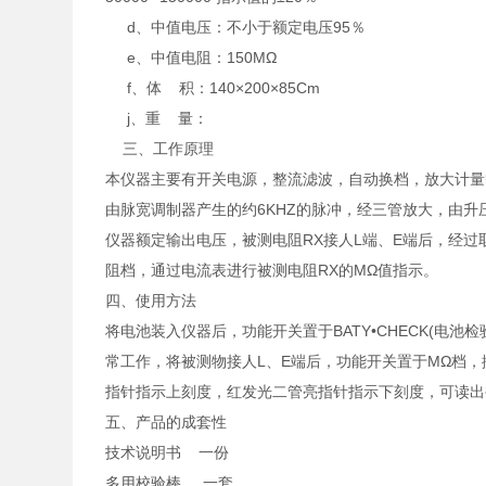
d、中值电压：不小于额定电压95％
e、中值电阻：150MΩ
f、体 积：140×200×85Cm
j、重 量：
三、工作原理
本仪器主要有开关电源，整流滤波，自动换档，放大计
由脉宽调制器产生的约6KHZ的脉冲，经三管放大，由升压
仪器额定输出电压，被测电阻RX接人L端、E端后，经过取
阻档，通过电流表进行被测电阻RX的MΩ值指示。
四、使用方法
将电池装入仪器后，功能开关置于BATY•CHECK(电池检
常工作，将被测物接人L、E端后，功能开关置于MΩ档，
指针指示上刻度，红发光二管亮指针指示下刻度，可读出
五、产品的成套性
技术说明书 一份
多用校验棒 一套