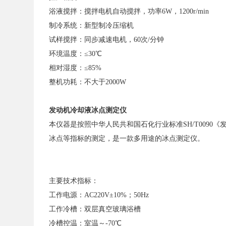
浴液搅拌：搅拌电机自动搅拌，功率6W，1200r/min
制冷系统：新型制冷压缩机
试样搅拌：同步减速电机，60次/分钟
环境温度：≤30℃
相对湿度：≤85%
整机功耗：不大于2000W
发动机冷却液冰点测定仪
本仪器是按照中华人民共和国石化行业标准SH/T009
冰点等指标的测定，是一款多用途的冰点测定仪。
主要技术指标：
工作电源：AC220V±10%；50Hz
工作冷槽：双层真空玻璃浴槽
冷槽控温：室温～-70℃