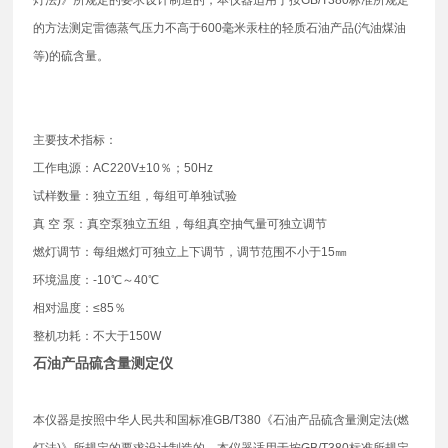
的方法测定雷德蒸气压力不高于600毫米汞柱的轻质石油产品(汽油煤油
等)的硫含量。
主要技术指标：
工作电源：AC220V±10％；50Hz
试样数量：独立五组，每组可单独试验
真 空 泵：真空泵独立五组，每组真空抽气量可独立调节
燃灯调节：每组燃灯可独立上下调节，调节范围不小于15㎜
环境温度：-10℃～40℃
相对温度：≤85％
整机功耗：不大于150W
石油产品硫含量测定仪
本仪器是按照中华人民共和国标准GB/T380《石油产品硫含量测定法(燃
灯法)》所规定的要求设计制造的，本仪器适用于按GB/T380标准所规定