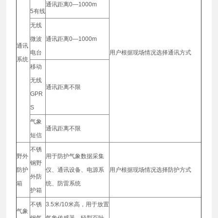
通讯距离0—1000m
5有线
无线
微波
通讯距离0—1000m
通讯
电台
用户根据现场情况选择通讯方式
系统
移动
无线
通讯距离不限
GPR
S
气象
通讯距离不限
短信
不锈
野外
用于防护气象数据采集
钢野
防护
仪、通讯设备、电源系
用户根据现场情况选择防护方式
外防
箱
统、防雷系统
护箱
不锈
3.5米/10米高，用于放置
气象
钢气
气象传感器、轻型百叶