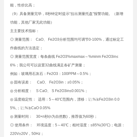
能，性价比高；
（9）具备测量完毕，8秒钟定时提示“拉出测量托盘”报警功能。（新增
功能，其他厂家无此功能）
主主要技术指标：
◎ 测量范围： CaO、 Fe2O3分析范围均可调节0-100%，通过标定工
作曲线的方法选定；
◎ 测量范围宽度：每条曲线 Fe2O3%maxmax～%minm Fe2O3in≤
6%；我公司可以设置32曲线满足各矿产测量；
例如：玻璃用石灰石：Fe2O3：100PPM～0.5%；
◎ 固有误差： CaO、 Fe2O3in：±0.05%；
◎ 分析精度： S CaO、 S Fe2O3in≤0.001%；
◎ 温度稳定性： 适用：5～40℃范围内，漂移：∣△%∣≤Fe2O3in 0.0
5%,；∣△%∣≤CaO 0.05%
◎ 测量时间： 30×n秒(n为自然数)，推荐值为60秒；
◎ 使用条件： 环境温度：5～40℃；相对湿度：≤85%(30℃)；电源：
220V±20V，50Hz；