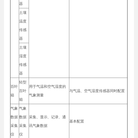
器
土壤
温度
传感
器
土壤
湿度
传感
器
轻型
百叶
用于气温和空气湿度的
百叶
与气温、空气湿度传感器同时配置
箱
气象测量
箱
气象
气象
数据
数据
采集、显示、记录、通
基本配置
采集
采集
讯气象数据
仪
仪