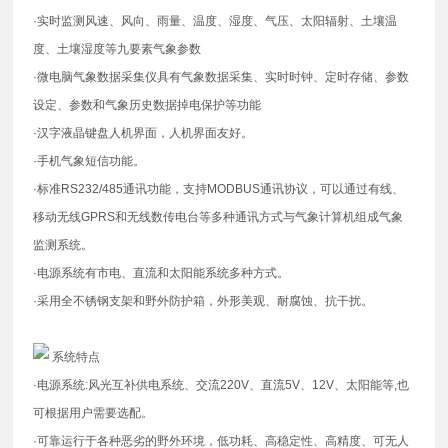
·实时监测风速、风向、雨量、温度、湿度、气压、太阳辐射、土壤温
度、土壤湿度等九要素气象参数
·微电脑气象数据采集仪具有气象数据采集、实时时钟、定时存储、参数
设定、参数和气象历史数据掉电保护等功能
·汉字液晶键盘人机界面，人机界面友好。
·手机气象短信功能。
·标准RS232/485通讯功能，支持MODBUS通讯协议，可以通过有线、
移动无线GPRS和无线数传电台等多种通讯方式与气象计算机组成气象
监测系统。
·电源系统有市电、直流和太阳能系统多种方式。
·采用全不锈钢支架和野外防护箱，外形美观、耐腐蚀、抗干扰。
系统特点
·电源系统:风光互补供电系统、交流220V、直流5V、12V、太阳能等,也
可根据用户需要选配。
·可靠运行于各种恶劣的野外环境，低功耗、高稳定性、高精度、可无人