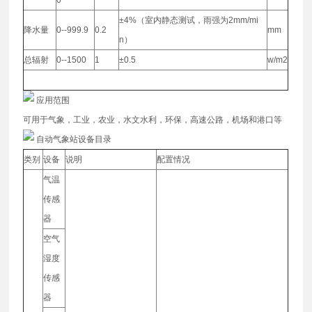
±4%（室内静态测试，雨强为2mm/mi
降水量
0--999.9
0.2
mm
n）
总辐射
0--1500
1
±0.5
w/m2
应用范围
可用于气象，工业，农业，水文水利，环保，高速公路，机场和港口等
自动气象站设备目录
类别
设备
说明
配置情况
气温
传感
器
空气
湿度
传感
器