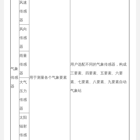
风速
传感
器
风向
传感
器
雨量
传感
用户选配不同的气象传感器，构成
气象
器
三要素、四要素、五要素、六要
传感
用于测量各个气象要素
素、七要素、八要素、九要素自动
大气
器
气象站
压力
传感
器
太阳
辐射
传感