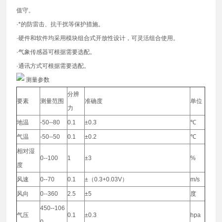
值守。
·*的防雷击、抗干扰等保护措施。
·硬件和软件均采用模块组合式开放性设计，可灵活组合使用。
·气象传感器可根据需要选配。
·通讯方式可根据需要选配。
测量参数
分辨
要素
测量范围
准确度
单位
力
地温
-50--80
0.1
±0.3
℃
气温
-50--50
0.1
±0.2
℃
相对湿
0--100
1
±3
%
度
风速
0--70
0.1
±（0.3+0.03V）
m/s
风向
0--360
2.5
±5
度
450--106
气压
0.1
±0.3
hpa
0