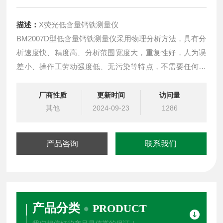
描述：
X荧光低含量钙铁测量仪
BM2007D型低含量钙铁测量仪采用物理分析方法，具有分
析速度快、精度高、分析范围宽度大，重复性好，人为误
差小、操作工劳动强度低、无污染等特点，不需要任何化
学试剂，符合环保、节能。同时符合国标（GB/T176-
2008）水泥化学分析方法及（JC/T1085-2008）水泥用X
厂商性质
更新时间
访问量
射线荧光分析仪标准要求。
其他
2024-09-23
1286
产品咨询
联系我们
产品分类
PRODUCT