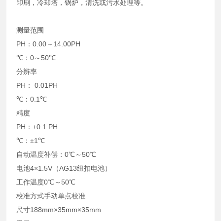
印刷，冷却塔，锅炉，清洗或污水处理等。
测量范围
PH：0.00～14.00PH
℃：0～50℃
分辨率
PH： 0.01PH
℃：0.1℃
精度
PH：±0.1 PH
℃：±1℃
自动温度补偿：0℃～50℃
电池4×1.5V（AG13纽扣电池）
工作温度0℃～50℃
校准方式手动单点校准
尺寸188mm×35mm×35mm