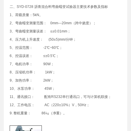
二、SYD-0728 沥青混合料弯曲蠕变试验器主要技术参数及指标
1、荷载质量：5kN。
2、弯曲蠕变测量范围： 0mm—20mm（跨中挠度）；
3、弯曲蠕变测量误差： ≤±0.01mm；
4、压力机上升速度： (50±5)mm/分钟；
5、控温范围： -2℃~60℃；
6、控温误差： ≤±0.5℃；
7、电机功率： 90W；
8、压缩机功率： 1kW；
9、加热功率： 2kW；
10、水泵功率： 45W；
11、通讯接口： 配有RS232串行通讯口，可与计算机联接；
12、工作电压： AC（220±10%）V，50Hz；
9. 整机重量： 86㎏（净重）。