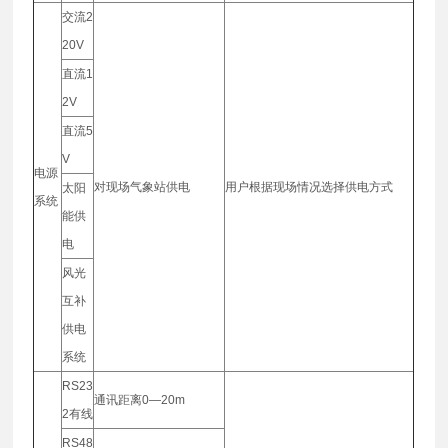
交流2
20V
直流1
2V
直流5
V
电源
对现场气象站供电
用户根据现场情况选择供电方式
太阳
系统
能供
电
风光
互补
供电
系统
RS23
通讯距离0—20m
2有线
RS48