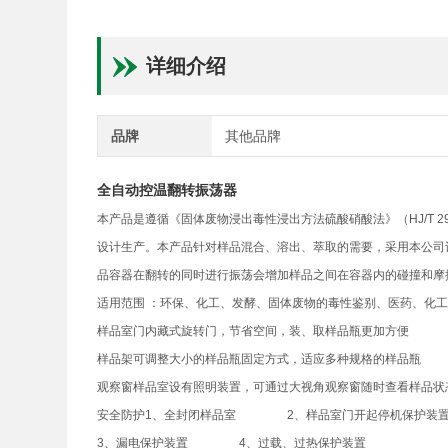
详细介绍
品牌
其他品牌
全自动控温翻转振荡器
本产品是遵循《固体废物浸出毒性浸出方法硫酸硝酸法》（HJ/T 299
设计生产。本产品针对样品混合、溶出、萃取的需要，采用本公司
品容器在翻转的同时进行振荡会增加样品之间在容器内的碰撞和摩
适用范围 ：环保、化工、发酵、固体废物的毒性鉴别、医药、化
样品室门内藏式旋转门，节省空间，装、取样品瓶更加方便
样品架可调整大小的样品瓶固定方式，适应多种规格的样品瓶
观察窗样品室设有照明装置，可通过大视角观察窗随时查看样品
安全防护1、全封闭样品室 2、样品室门开起停机保护装
3、漏电保护装置 4、过载、过热保护装置