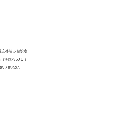
动温度补偿 按键设定
（负载<750 Ω ）
0V大电流3A