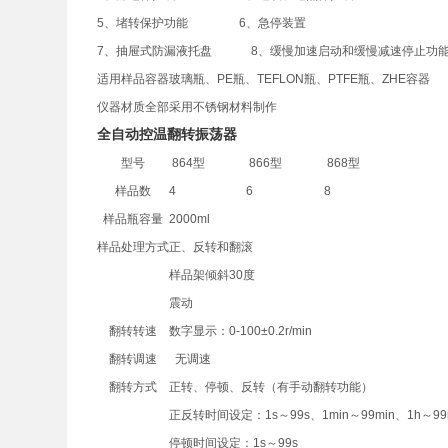
5、堵转保护功能 6、急停装置
7、抽屉式防漏液托盘 8、缓慢加速启动和缓慢减速停止功
适用样品容器玻璃瓶、PE瓶、TEFLON瓶、PTFE瓶、ZHE容器
仪器材质全部采用不锈钢材料制作
全自动控温翻转振荡器
型号
864型
866型
868型
样品数
4
6
8
样品瓶容量
2000ml
样品处理方式
正、反转和翻滚
样品架倾斜30度
震动
翻转转速
数字显示：0-100±0.2r/min
翻转调速
无调速
翻转方式
正转、停顿、反转（有手动翻转功能）
正反转时间设定：1s～99s、1min～99min、1h～99
停顿时间设定：1s～99s