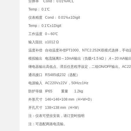
分辨率 Cond： 0.01%HCL
Temp： 0.1℃
仪表精度 Cond： 0.01%±1Digit
Temp： 0.1℃±1Digit
工作温度 0～60℃
输入阻抗 ≥1012 Ω
温度补偿 自动温度补偿PT1000、NTC2.252K双模式选择，手
模拟输出 电流隔离0～10mA输出（负载<1.5 kΩ ）,4～20 mA输出
继电器输出高低点、滞后任意程序设定，二组ON/OFF输出。AC22
通讯接口 RS485或232（选配）
电源输入 AC220V±22V ，50Hz±1Hz
防护等级 IP65 重量 1.2kg
外形尺寸 146×146×108 mm（H×W×D）
开孔尺寸 138×138 mm（H×W）
注：仪表可壁挂安装，请订货时指明
注：可选配两路电流输。