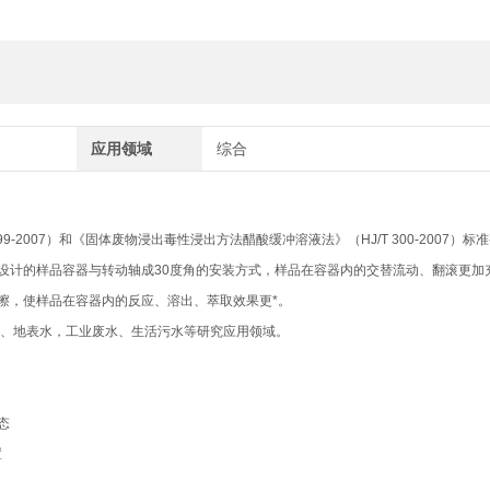
应用领域
综合
-2007）和《固体废物浸出毒性浸出方法醋酸缓冲溶液法》（HJ/T 300-2007）标
设计的样品容器与转动轴成30度角的安装方式，样品在容器内的交替流动、翻滚更加
擦，使样品在容器内的反应、溶出、萃取效果更*。
工、地表水，工业废水、生活污水等研究应用领域。
状态
置