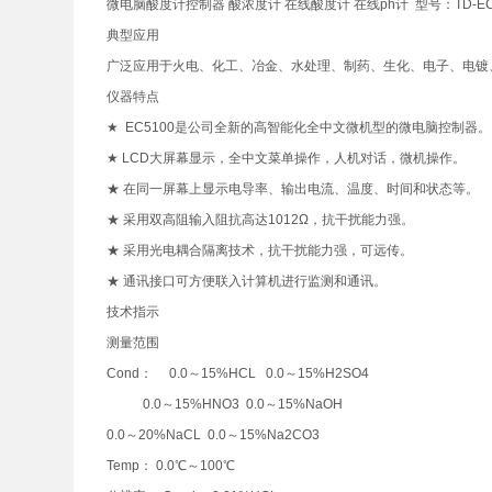
微电脑酸度计控制器 酸浓度计 在线酸度计 在线ph计 型号：TD-EC
典型应用
广泛应用于火电、化工、冶金、水处理、制药、生化、电子、电镀
仪器特点
★ EC5100是公司全新的高智能化全中文微机型的微电脑控制器
★ LCD大屏幕显示，全中文菜单操作，人机对话，微机操作。
★ 在同一屏幕上显示电导率、输出电流、温度、时间和状态等。
★ 采用双高阻输入阻抗高达1012Ω，抗干扰能力强。
★ 采用光电耦合隔离技术，抗干扰能力强，可远传。
★ 通讯接口可方便联入计算机进行监测和通讯。
技术指示
测量范围
Cond： 0.0～15%HCL 0.0～15%H2SO4
0.0～15%HNO3 0.0～15%NaOH
0.0～20%NaCL 0.0～15%Na2CO3
Temp： 0.0℃～100℃